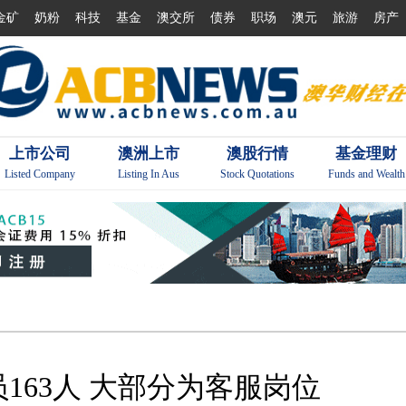
金矿
奶粉
科技
基金
澳交所
债券
职场
澳元
旅游
房产
上市公司
澳洲上市
澳股行情
基金理财
Listed Company
Listing In Aus
Stock Quotations
Funds and Wealth
163人 大部分为客服岗位