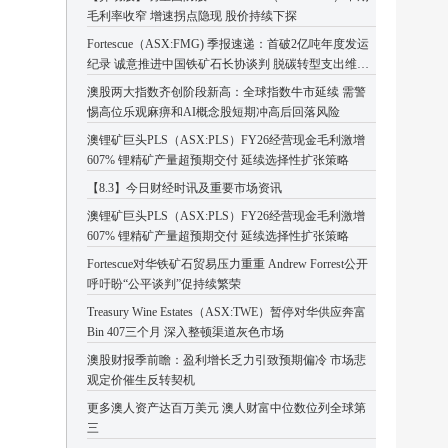
毛利率收窄 增速拐点隐现 股价持续下探
Fortescue（ASX:FMG) 季报速递：首破2亿吨年度发运
纪录 诚意推进中国铁矿石长协谈判 脱碳转型支出维持
高位
澳股两大指数齐创阶段新高：全球指数牛市延续 需警
惕高位乐观麻痹和AI概念股短期冲高后回落风险
澳锂矿巨头PLS（ASX:PLS）FY26经营现金毛利激增
607% 锂精矿产量超预期交付 延续选择性扩张策略
【8.3】今日财经时讯及重要市场资讯
澳锂矿巨头PLS（ASX:PLS）FY26经营现金毛利激增
607% 锂精矿产量超预期交付 延续选择性扩张策略
Fortescue对华铁矿石贸易压力重重 Andrew Forrest公开
呼吁盼“公平谈判”促持续繁荣
Treasury Wine Estates（ASX:TWE）暂停对华供应奔富
Bin 407三个月 深入整顿渠道灰色市场
澳股财报季前瞻：盈利增长乏力引致预期偏冷 市场悲
观定价催生反转契机
更多澳人资产达百万美元 澳人财富中位数位列全球第
三