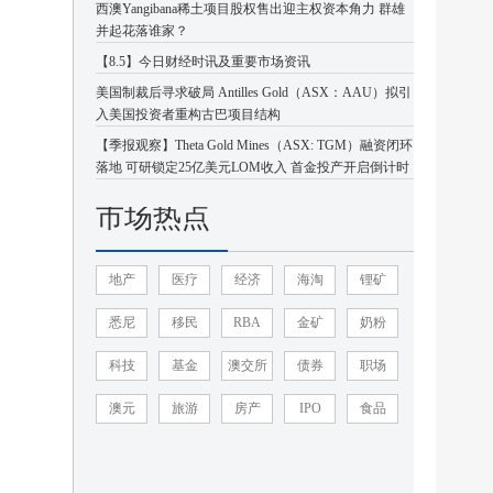
西澳Yangibana稀土项目股权售出迎主权资本角力 群雄
并起花落谁家？
【8.5】今日财经时讯及重要市场资讯
美国制裁后寻求破局 Antilles Gold（ASX：AAU）拟引
入美国投资者重构古巴项目结构
【季报观察】Theta Gold Mines（ASX: TGM）融资闭环
落地 可研锁定25亿美元LOM收入 首金投产开启倒计时
市场热点
地产
医疗
经济
海淘
锂矿
悉尼
移民
RBA
金矿
奶粉
科技
基金
澳交所
债券
职场
澳元
旅游
房产
IPO
食品