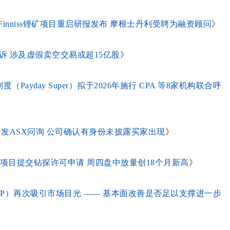
5.6% Finniss锂矿项目重启研报发布 摩根士丹利受聘为融资顾问
》
诉 涉及虚假卖空交易或超15亿股
》
ayday Super）拟于2026年施行 CPA 等8家机构联合呼
放量大涨引发ASX问询 公司确认有身份未披露买家出现
》
Y）美国锑矿项目提交钻探许可申请 周四盘中放量创18个月新高
》
 ZIP）再次吸引市场目光 —— 基本面改善是否足以支撑进一步