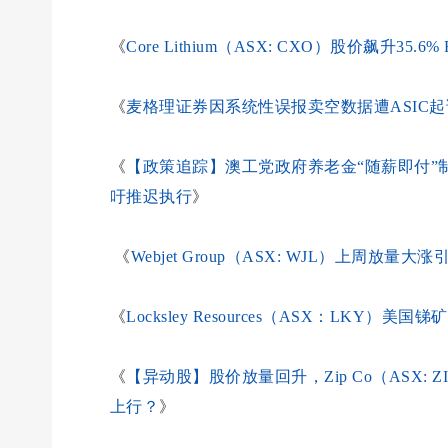
《
Core Lithium（ASX: CXO）股价飙升3
《
麦格理证券因系统性误报卖空数据遭ASIC起
《
【政策追踪】澳工党政府养老金“随薪即付”制度（P
吁推迟执行
》
《
Webjet Group（ASX: WJL）上周
《
Locksley Resources（ASX：LK
《
【异动股】股价放量回升，Zip Co（ASX:
上行？
》