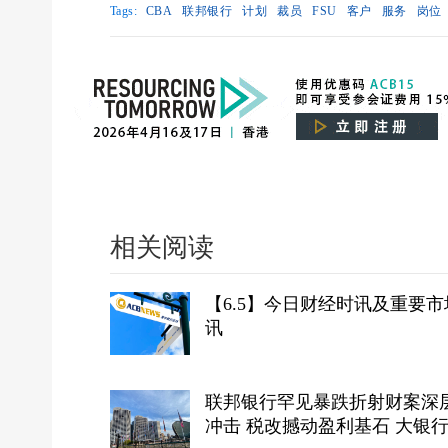
Tags:
CBA
联邦银行
计划
裁员
FSU
客户
服务
岗位
相关阅读
【6.5】今日财经时讯及重要市
讯
联邦银行罕见暴跌折射财案深
冲击 税改撼动盈利基石 大银