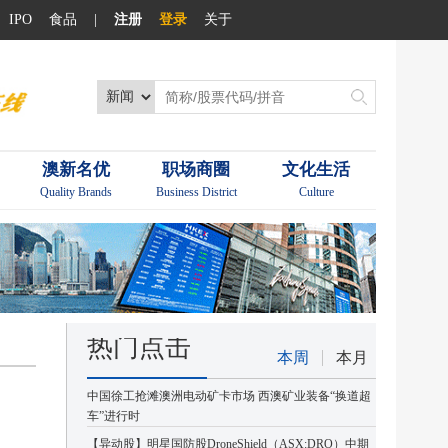
IPO
食品
|
注册
登录
关于
澳新名优
职场商圈
文化生活
Quality Brands
Business District
Culture
热门点击
本周
本月
中国徐工抢滩澳洲电动矿卡市场 西澳矿业装备“换道超
车”进行时
【异动股】明星国防股DroneShield（ASX:DRO）中期