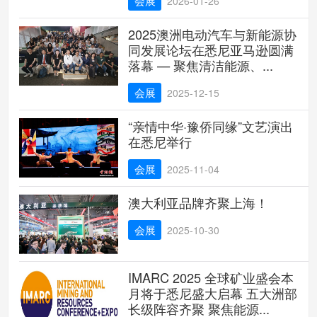
会展
2026-01-26
2025澳洲电动汽车与新能源协
同发展论坛在悉尼亚马逊圆满
落幕 — 聚焦清洁能源、...
会展
2025-12-15
“亲情中华·豫侨同缘”文艺演出
在悉尼举行
会展
2025-11-04
澳大利亚品牌齐聚上海！
会展
2025-10-30
IMARC 2025 全球矿业盛会本
月将于悉尼盛大启幕 五大洲部
长级阵容齐聚 聚焦能源...