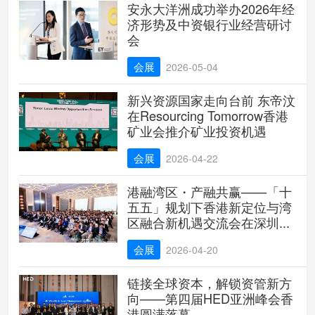
安永大洋洲成功举办2026年经
济形势及中资银行业经营研讨
会
会展
2026-05-04
新兴资源国家走向台前 东帝汶
在Resourcing Tomorrow香港
矿业会推介矿业投资机遇
会展
2026-04-22
港融湾区・产融共赢——「十
五五」规划下香港新定位与湾
区融合新机遇交流会在深圳...
会展
2026-04-20
链接全球资本，解锁资管新方
向——第四届HED亚洲峰会香
港圆满落幕