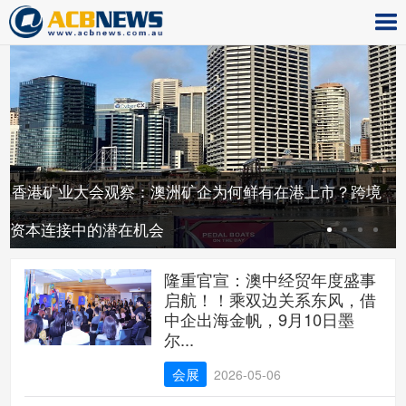
届
0
香港矿业大会观察：澳洲矿企为何鲜有在港上市？跨境
与
资本连接中的潜在机会
隆重官宣：澳中经贸年度盛事
启航！！乘双边关系东风，借
中企出海金帆，9月10日墨
尔...
会展
2026-05-06