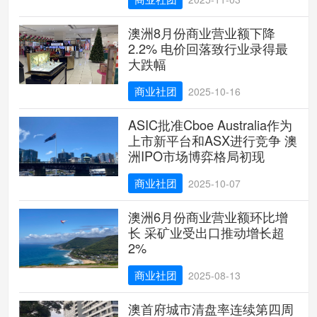
澳洲8月份商业营业额下降
2.2% 电价回落致行业录得最
大跌幅
商业社团
2025-10-16
ASIC批准Cboe Australia作为
上市新平台和ASX进行竞争 澳
洲IPO市场博弈格局初现
商业社团
2025-10-07
澳洲6月份商业营业额环比增
长 采矿业受出口推动增长超
2%
商业社团
2025-08-13
澳首府城市清盘率连续第四周