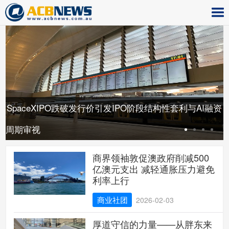
SpaceXIPO跌破发行价引发IPO阶段结构性套利与AI融资
周期审视
商界领袖敦促澳政府削减500
亿澳元支出 减轻通胀压力避免
利率上行
商业社团
2026-02-03
厚道守信的力量——从胖东来