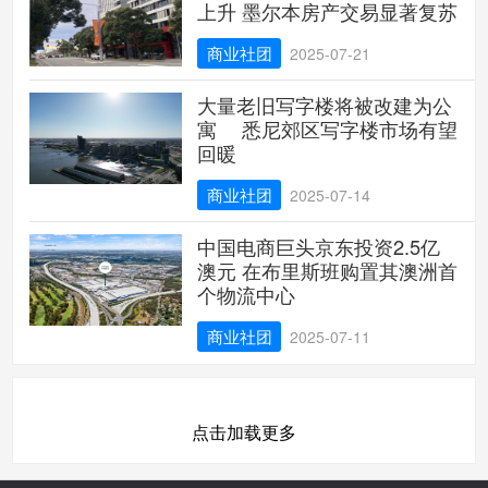
上升 墨尔本房产交易显著复苏
商业社团
2025-07-21
大量老旧写字楼将被改建为公
寓 悉尼郊区写字楼市场有望
回暖
商业社团
2025-07-14
中国电商巨头京东投资2.5亿
澳元 在布里斯班购置其澳洲首
个物流中心
商业社团
2025-07-11
点击加载更多