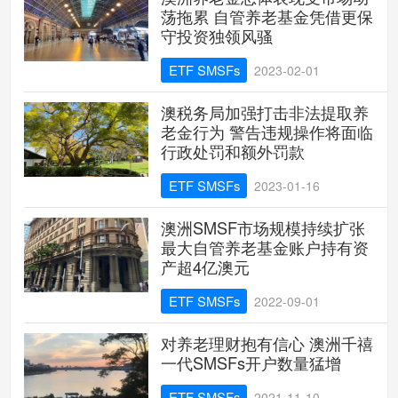
荡拖累 自管养老基金凭借更保
守投资独领风骚
ETF SMSFs
2023-02-01
澳税务局加强打击非法提取养
老金行为 警告违规操作将面临
行政处罚和额外罚款
ETF SMSFs
2023-01-16
澳洲SMSF市场规模持续扩张
最大自管养老基金账户持有资
产超4亿澳元
ETF SMSFs
2022-09-01
对养老理财抱有信心 澳洲千禧
一代SMSFs开户数量猛增
ETF SMSFs
2021-11-10