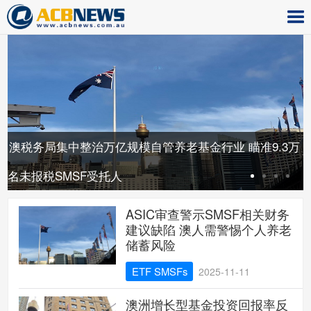
基
澳税务局集中整治万亿规模自管养老基金行业 瞄准9.3万
名未报税SMSF受托人
ASIC审查警示SMSF相关财务
建议缺陷 澳人需警惕个人养老
储蓄风险
ETF SMSFs
2025-11-11
澳洲增长型基金投资回报率反