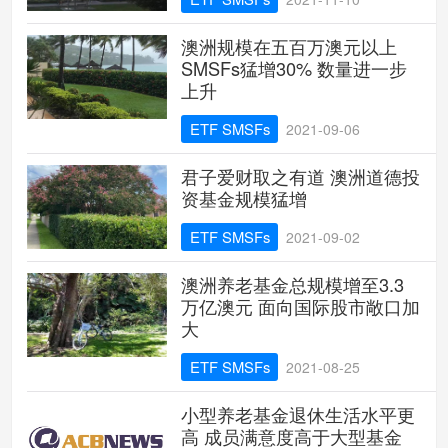
澳洲规模在五百万澳元以上
SMSFs猛增30% 数量进一步
上升
ETF SMSFs
2021-09-06
君子爱财取之有道 澳洲道德投
资基金规模猛增
ETF SMSFs
2021-09-02
澳洲养老基金总规模增至3.3
万亿澳元 面向国际股市敞口加
大
ETF SMSFs
2021-08-25
小型养老基金退休生活水平更
高 成员满意度高于大型基金