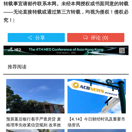
转载事宜请邮件联系本网。未经本网授权或书面同意的转载
——无论直接转载或通过第三方转载，均视为侵权！侵权必
究！
)
分享
评论
(0)


推荐阅读
预算案后银行着手严查房贷 麦
【4.14】今日财经时讯及重要市
格理率先收紧信贷规则 改革效
场资讯
应或使首置者“上车”难度再抬高