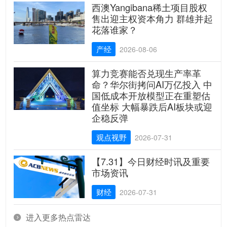
西澳Yangibana稀土项目股权
售出迎主权资本角力 群雄并起
花落谁家？
产经
2026-08-06
算力竞赛能否兑现生产率革
命？华尔街拷问AI万亿投入 中
国低成本开放模型正在重塑估
值坐标 大幅暴跌后AI板块或迎
企稳反弹
观点视野
2026-07-31
【7.31】今日财经时讯及重要
市场资讯
财经
2026-07-31
进入更多热点雷达
