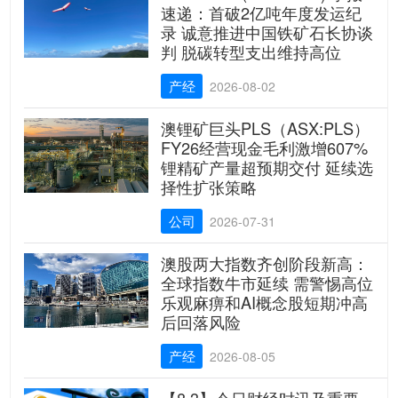
速递：首破2亿吨年度发运纪
录 诚意推进中国铁矿石长协谈
判 脱碳转型支出维持高位
产经
2026-08-02
澳锂矿巨头PLS（ASX:PLS）
FY26经营现金毛利激增607%
锂精矿产量超预期交付 延续选
择性扩张策略
公司
2026-07-31
澳股两大指数齐创阶段新高：
全球指数牛市延续 需警惕高位
乐观麻痹和AI概念股短期冲高
后回落风险
产经
2026-08-05