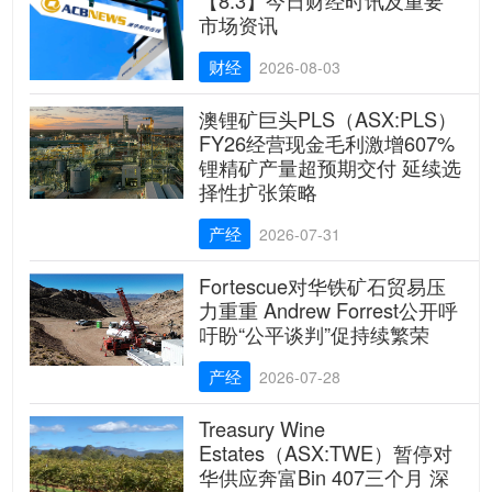
【8.3】今日财经时讯及重要
市场资讯
财经
2026-08-03
澳锂矿巨头PLS（ASX:PLS）
FY26经营现金毛利激增607%
锂精矿产量超预期交付 延续选
择性扩张策略
产经
2026-07-31
Fortescue对华铁矿石贸易压
力重重 Andrew Forrest公开呼
吁盼“公平谈判”促持续繁荣
产经
2026-07-28
Treasury Wine
Estates（ASX:TWE）暂停对
华供应奔富Bin 407三个月 深