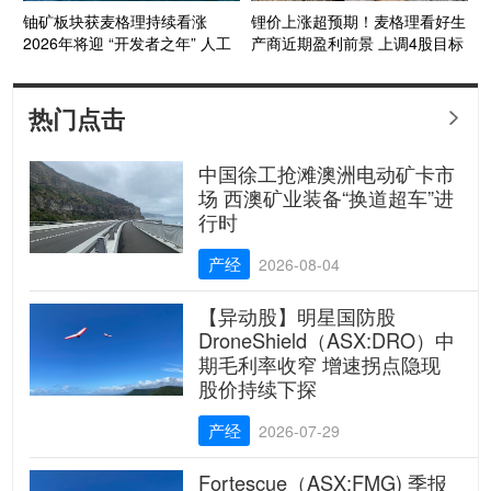
铀矿板块获麦格理持续看涨
锂价上涨超预期！麦格理看好生
2026年将迎 “开发者之年” 人工
产商近期盈利前景 上调4股目标
智能需求激发长期机遇
价
热门点击

中国徐工抢滩澳洲电动矿卡市
场 西澳矿业装备“换道超车”进
行时
产经
2026-08-04
【异动股】明星国防股
DroneShield（ASX:DRO）中
期毛利率收窄 增速拐点隐现
股价持续下探
产经
2026-07-29
Fortescue（ASX:FMG) 季报