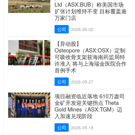
Ltd（ASX:BUB）称美国市场
扩张计划维持不变 目标覆盖逾
万家门店
公司
2026-06-02
【异动股】
Osteopore（ASX:OSX）定制
可吸收骨支架获海南药监局特
许准入 将与上海瑞金医院合作
首例手术
公司
2026-05-27
项目融资临近落地 610万盎司
金矿开发迎关键拐点 Theta
Gold Mines（ASX:TGM）迈
入加速兑现阶段
公司
2026-05-18