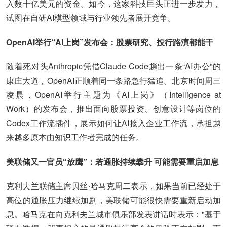
入数十亿美元的资金。如今，这家科技巨头正进一步发力，
试图在自研AI模型领域与行业领先者展开竞争。
OpenAI举行“AI上岗”发布会：股票研究、投行路演都能干
随着死对头Anthropic凭借Claude Code趟出一条“AI办公”的
康庄大道，OpenAI正顺着同一条路急行猛追。北京时间周三
凌晨，OpenAI举行主题为《AI上岗》（Intelligence at
Work）的发布会，推出面向股票投资、创意设计等岗位的
Codex工作流插件，展示如何让AI接入企业工作流，承担越
来越多原本由知识工作者完成的任务。
美联储又一官员“放鹰”：若通胀持续攀升 可能需要重启加息
克利夫兰联储主席贝丝·哈马克周二表示，如果当前已经处于
高位的通胀压力继续加剧，美联储可能很快需要重新启动加
息。哈马克在向克利夫兰城市俱乐部发表讲话时表示："基于