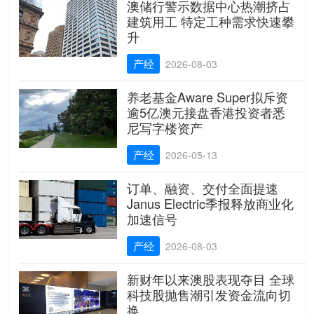
澳储行警示数据中心热潮挤占
建筑用工 特定工种需求快速攀
升
产经
2026-08-03
养老基金Aware Super拟斥资
逾5亿澳元接盘香港投资者悉
尼写字楼资产
产经
2026-05-13
订单、融资、交付全面提速
Janus Electric季报释放商业化
加速信号
产经
2026-08-03
新财年以来澳股表现夺目 全球
科技股抛售潮引发资金流向切
换