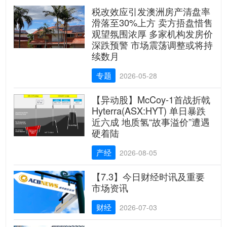
税改效应引发澳洲房产清盘率
滑落至30%上方 卖方捂盘惜售
观望氛围浓厚 多家机构发房价
深跌预警 市场震荡调整或将持
续数月
专题
2026-05-28
【异动股】McCoy-1首战折戟
Hyterra(ASX:HYT) 单日暴跌
近六成 地质氢“故事溢价”遭遇
硬着陆
产经
2026-08-05
【7.3】今日财经时讯及重要
市场资讯
财经
2026-07-03