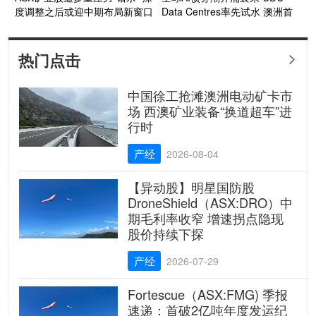
度调整之后或迎中期布局新窗口
Data Centres率先试水 澳洲首
个投资级数据中心债券呼之欲出
热门点击

中国徐工抢滩澳洲电动矿卡市
场 西澳矿业装备“换道超车”进
行时
产经
2026-08-04
【异动股】明星国防股
DroneShield（ASX:DRO）中
期毛利率收窄 增速拐点隐现
股价持续下探
产经
2026-07-29
Fortescue（ASX:FMG) 季报
速递：首破2亿吨年度发运纪