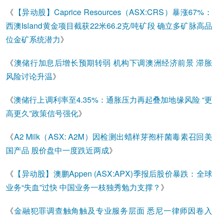
《
【异动股】Caprice Resources（ASX:CRS）暴涨67%：
西澳Island黄金项目截获22米66.2克/吨矿段 确立多矿脉高品
位金矿系统潜力
》
《
澳储行加息后增长预期转弱 机构下调澳洲经济前景 滞胀
风险讨论升温
》
《
澳储行上调利率至4.35%：通胀压力再起叠加地缘风险 “更
高更久”政策信号强化
》
《
A2 Milk（ASX: A2M）因检测出蜡样芽孢杆菌毒素召回美
国产品 股价盘中一度跌近两成
》
《
【异动股】澳鹏Appen (ASX:APX)季报后股价暴跌：全球
业务“失血”过快 中国业务一枝独秀勉力支撑？
》
《
金融犯罪调查触角触及专业服务层面 悉尼一律师因卷入