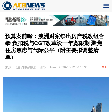
预算案前瞻：澳洲财案祭出房产税改组合
拳 负扣税与CGT改革设一年宽限期 聚焦
住房焦虑与代际公平（附主要拟调整清
单）
A+
来源：《澳华财经在线》
编辑：Anna
2026-05-12 06:10:33