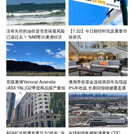
没有失控的油价是否意味着风险
【7.22】今日财经时讯及重要市
已成过去？ NAB警示澳洲经济
场资讯
面临“滚动式”能源成本压力
兖煤澳洲Yancoal Australia
澳洲养老基金连续第四年实现超
(ASX:YAL)Q2季度商品煤产量创
9%年收益 长期回报稳健覆盖通
新高 年产量预计达指导区间上
胀目标
段 Kestrel煤矿收购获FIRB批准
收官在望
ASX矿业股遭多重压力“错杀” 深
全球AI债务潮奔涌袭来 CDC