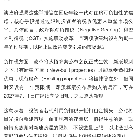
澳政府强调这些举措旨在回应年轻一代对住房可负担性的焦
虑，核心手段是通过限制投资者的税收优惠来重塑市场公
平。具体而言，政府将对负扣税（Negative Gearing）和资
本利得税（CGT）实施联动改革，且两项政策均设有为期一
年的过渡期，以防止因政策突变引发的市场混乱。
负扣税方面，改革将从预算案公布之夜正式生效，新版规则
之下只有新建房屋（New-built properties）才能享受负扣税
优惠，现有房产（Existing properties）将被排除在外。但同
时又设有一年宽限期，即预算案公布后购入的房产，可在
2027年7月1日前继续享受旧规，之后遵从新规。
这意味着，投资者若想利用负扣税来抵扣租金损失，必须将
目光投向新建市场，而非现有的存量房。值得注意的是，政
府特意放宽对新建房屋的限制，不设数量上限，以此激励私
营部门参与住房建设，试图从源头上缓解供应短缺的问题。