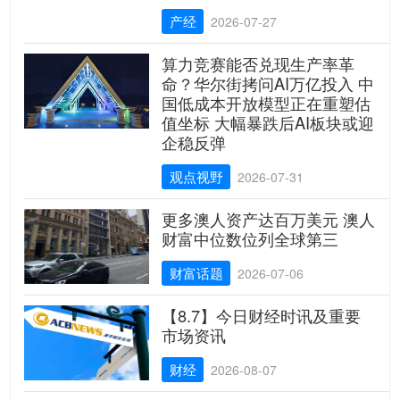
产经
2026-07-27
算力竞赛能否兑现生产率革
命？华尔街拷问AI万亿投入 中
国低成本开放模型正在重塑估
值坐标 大幅暴跌后AI板块或迎
企稳反弹
观点视野
2026-07-31
更多澳人资产达百万美元 澳人
财富中位数位列全球第三
财富话题
2026-07-06
【8.7】今日财经时讯及重要
市场资讯
财经
2026-08-07