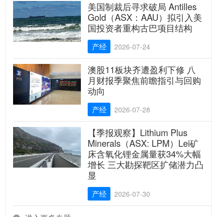
美国制裁后寻求破局 Antilles
Gold（ASX：AAU）拟引入美
国投资者重构古巴项目结构
产经
2026-07-24
澳股11板块齐遭盈利下修 八
月财报季聚焦前瞻指引与回购
动向
产经
2026-07-28
【季报观察】Lithium Plus
Minerals（ASX: LPM）Lei矿
床含氧化锂金属量获34%大幅
增长 三大勘探靶区扩储潜力凸
显
产经
2026-07-30