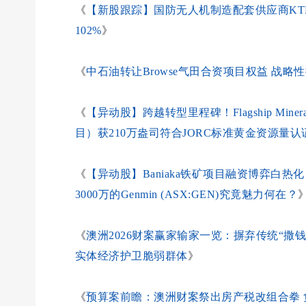
《
【新股跟踪】国防无人机制造配套供应商KTEK Aer
102%
》
《
中石油转让Browse气田合资项目权益 战
《
【异动股】跨越转型里程碑！Flagship Minerals 
目）获210万盎司符合JORC标准黄金资源量认
《
【异动股】Baniaka铁矿项目融资博弈白
3000万的Genmin (ASX:GEN)究竟魅力何在？
《
澳洲2026财案赢家输家一览：摒弃传统“撒
实体经济护卫脆弱群体
》
《
预算案前瞻：澳洲财案祭出房产税改组合拳 