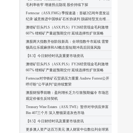
毛利率收窄 增速拐点隐现 股价持续下探
Fortescue（ASX:FMG) 季报速递：首破2亿吨年度发运
纪录 诚意推进中国铁矿石长协谈判 脱碳转型支出维持
高位
澳锂矿巨头PLS（ASX:PLS）FY26经营现金毛利激增
607% 锂精矿产量超预期交付 延续选择性扩张策略
澳股两大指数齐创阶段新高：全球指数牛市延续 需警
惕高位乐观麻痹和AI概念股短期冲高后回落风险
【8.3】今日财经时讯及重要市场资讯
澳锂矿巨头PLS（ASX:PLS）FY26经营现金毛利激增
607% 锂精矿产量超预期交付 延续选择性扩张策略
Fortescue对华铁矿石贸易压力重重 Andrew Forrest公开
呼吁盼“公平谈判”促持续繁荣
澳股财报季前瞻：盈利增长乏力引致预期偏冷 市场悲
观定价催生反转契机
Treasury Wine Estates（ASX:TWE）暂停对华供应奔富
Bin 407三个月 深入整顿渠道灰色市场
【8.5】今日财经时讯及重要市场资讯
更多澳人资产达百万美元 澳人财富中位数位列全球第