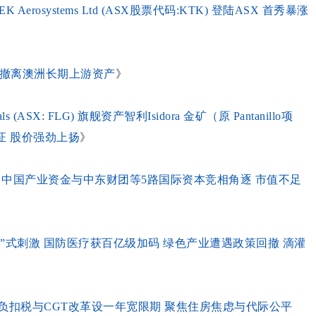
osystems Ltd (ASX股票代码:KTK) 登陆ASX 首秀暴涨
略性撤离澳洲长期上游资产
》
(ASX: FLG) 旗舰资产智利Isidora 金矿（原 Pantanillo项
证 股价强劲上扬
》
热化 中国产业资金与中东财团等5路国际资本竞相角逐 市值不足
》
钱”式刺激 国防医疗获百亿级加码 绿色产业遭遇政策回撤 滴灌
负扣税与CGT改革设
一年宽限期 聚焦住房焦虑与代际公平