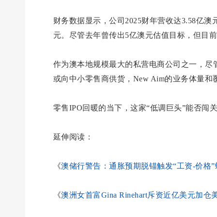
财务数据显示，公司2025财年营收达3.58亿澳
元。尽管去年曾传出5亿澳元估值目标，但目
作为澳本地规模最大的私营电商公司之一，尽管
或向中小零售商供货，New Aim的业务体量和
零售IPO回暖的当下，这家“低调巨头”能否闯
延伸阅读：
《
澳储行警告：通胀预期脱锚触发“工资-价格”
《
澳洲女首富Gina Rinehart斥资近亿美元