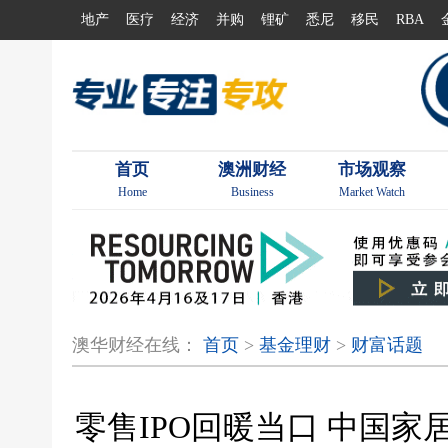
地产
医疗
经济
并购
锂矿
悉尼
移民
RBA
首页
澳洲财经
市场观察
Home
Business
Market Watch
澳华财经在线：
首页
>
基金理财
>
财富话题
零售IPO回暖当口 中国家