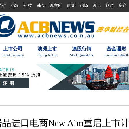
金矿
奶粉
科技
基金
澳交所
债券
职场
澳元
旅游
房产
上市公司
澳洲上市
澳股行情
基金理财
Listed Company
Listing In Aus
Stock Quotations
Funds and Wealth
居品进口电商New Aim重启上市