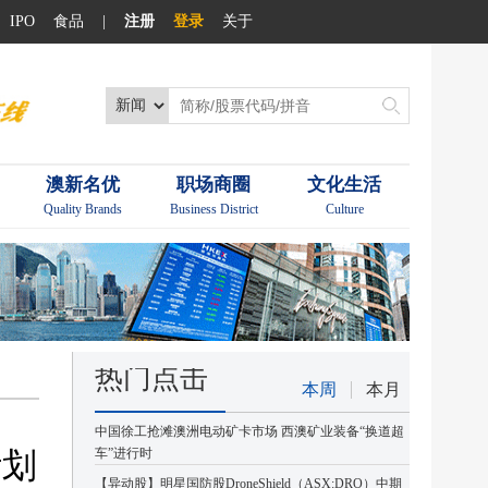
IPO
食品
|
注册
登录
关于
澳新名优
职场商圈
文化生活
Quality Brands
Business District
Culture
热门点击
本周
本月
中国徐工抢滩澳洲电动矿卡市场 西澳矿业装备“换道超
计划
车”进行时
【异动股】明星国防股DroneShield（ASX:DRO）中期