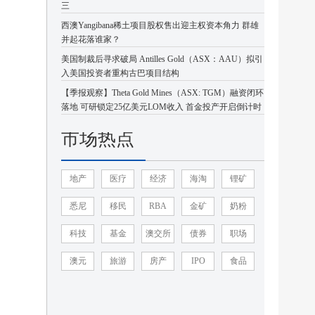
三
西澳Yangibana稀土项目股权售出迎主权资本角力 群雄
并起花落谁家？
美国制裁后寻求破局 Antilles Gold（ASX：AAU）拟引
入美国投资者重构古巴项目结构
【季报观察】Theta Gold Mines（ASX: TGM）融资闭环
落地 可研锁定25亿美元LOM收入 首金投产开启倒计时
市场热点
地产
医疗
经济
海淘
锂矿
悉尼
移民
RBA
金矿
奶粉
科技
基金
澳交所
债券
职场
澳元
旅游
房产
IPO
食品