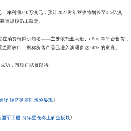
元，净利润310万澳元，预计2027财年营收将增长至4.5亿澳
前募资规模仍未敲定。
在消费端鲜少知名——主要依托亚马逊、eBay 等平台售货，
覆盖面较广，据称所售产品已进入澳洲多达 60% 的家庭。
关成功，市场正拭目以待。
螺旋 经济硬着陆风险显现
》
加仓美国军工股 持续重仓稀土矿业板块
》