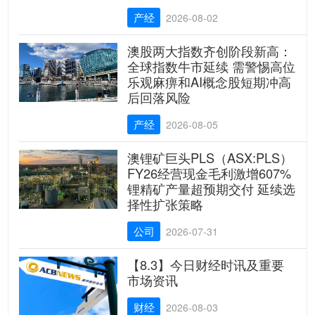
产经
2026-08-02
澳股两大指数齐创阶段新高：
全球指数牛市延续 需警惕高位
乐观麻痹和AI概念股短期冲高
后回落风险
产经
2026-08-05
澳锂矿巨头PLS（ASX:PLS）
FY26经营现金毛利激增607%
锂精矿产量超预期交付 延续选
择性扩张策略
公司
2026-07-31
【8.3】今日财经时讯及重要
市场资讯
财经
2026-08-03