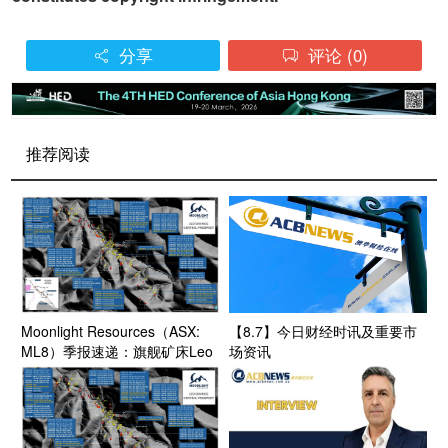
分享
评论
(0)


推荐阅读
Moonlight Resources（ASX:
【8.7】今日财经时讯及重要市
ML8）季报速递：旗舰矿床Leo
场资讯
Grande首份MRE在望 Clermont
历史高品位金铜靶区并行开钻
资源禀赋潜力释放打开增长想象
空间