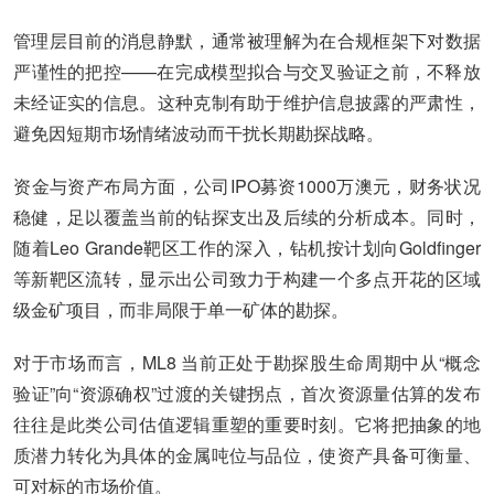
管理层目前的消息静默，通常被理解为在合规框架下对数据
严谨性的把控——在完成模型拟合与交叉验证之前，不释放
未经证实的信息。这种克制有助于维护信息披露的严肃性，
避免因短期市场情绪波动而干扰长期勘探战略。
资金与资产布局方面，公司IPO募资1000万澳元，财务状况
稳健，足以覆盖当前的钻探支出及后续的分析成本。同时，
随着Leo Grande靶区工作的深入，钻机按计划向Goldfinger
等新靶区流转，显示出公司致力于构建一个多点开花的区域
级金矿项目，而非局限于单一矿体的勘探。
对于市场而言，ML8 当前正处于勘探股生命周期中从“概念
验证”向“资源确权”过渡的关键拐点，首次资源量估算的发布
往往是此类公司估值逻辑重塑的重要时刻。它将把抽象的地
质潜力转化为具体的金属吨位与品位，使资产具备可衡量、
可对标的市场价值。