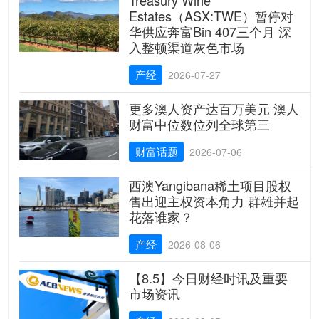
Treasury Wine
Estates（ASX:TWE）暂停对
华供应奔富Bin 407三个月 深
入整顿渠道灰色市场
产经
2026-07-27
更多澳人资产达百万美元 澳人
财富中位数位列全球第三
财富话题
2026-07-06
西澳Yangibana稀土项目股权
售出迎主权资本角力 群雄并起
花落谁家？
产经
2026-08-06
【8.5】今日财经时讯及重要
市场资讯