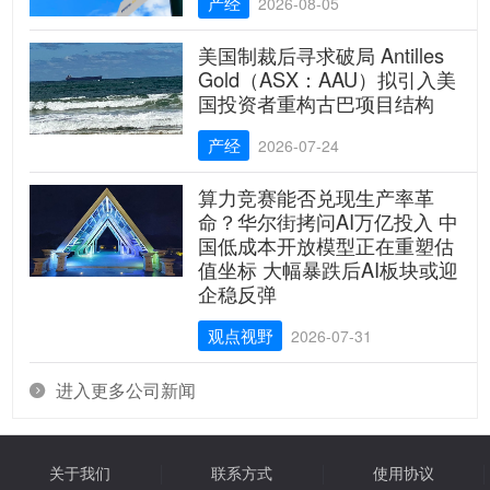
产经
2026-08-05
美国制裁后寻求破局 Antilles
Gold（ASX：AAU）拟引入美
国投资者重构古巴项目结构
产经
2026-07-24
算力竞赛能否兑现生产率革
命？华尔街拷问AI万亿投入 中
国低成本开放模型正在重塑估
值坐标 大幅暴跌后AI板块或迎
企稳反弹
观点视野
2026-07-31
进入更多公司新闻

关于我们
联系方式
使用协议