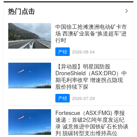
Resources Ltd（ASX: ML8）金
矿项目勘探进展符合预期
热门点击

中国徐工抢滩澳洲电动矿卡市
场 西澳矿业装备“换道超车”进
行时
产经
2026-08-04
【异动股】明星国防股
DroneShield（ASX:DRO）中
期毛利率收窄 增速拐点隐现
股价持续下探
产经
2026-07-29
Fortescue（ASX:FMG) 季报
速递：首破2亿吨年度发运纪
录 诚意推进中国铁矿石长协谈
判 脱碳转型支出维持高位