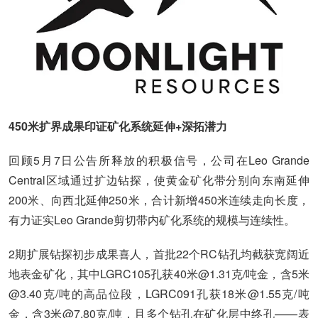
450米扩界成果印证矿化系统延伸+深拓潜力
回顾5月7日公告所释放的积极信号，公司在Leo Grande
Central区域通过扩边钻探，使黄金矿化带分别向东南延伸
200米、向西北延伸250米，合计新增450米连续走向长度，
有力证实Leo Grande剪切带内矿化系统的规模与连续性。
2期扩展钻探初步成果喜人，首批22个RC钻孔均截获宽阔近
地表金矿化，其中LGRC105孔获40米@1.31克/吨金，含5米
@3.40克/吨的高品位段，LGRC091孔获18米@1.55克/吨
金，含3米@7.80克/吨，且多个钻孔在矿化层中终孔——表