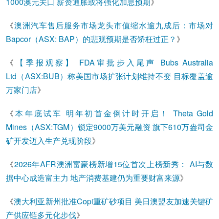
1000澳元关口 薪资通胀或将强化加息预期
》
《
澳洲汽车售后服务市场龙头市值缩水逾九成后：市场对
Bapcor（ASX: BAP）的悲观预期是否矫枉过正？
》
《
【季报观察】 FDA审批步入尾声 Bubs Australia
Ltd（ASX:BUB）称美国市场扩张计划维持不变 目标覆盖逾
万家门店
》
《
本年底试车 明年初首金倒计时开启！ Theta Gold
Mines（ASX:TGM）锁定9000万美元融资 旗下610万盎司金
矿开发迈入生产兑现阶段
》
《
2026年AFR澳洲富豪榜新增15位首次上榜新秀： AI与数
据中心成造富主力 地产消费基建仍为重要财富来源
》
《
澳大利亚新州批准Copi重矿砂项目 美日澳盟友加速关键矿
产供应链多元化步伐
》