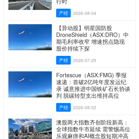
行时
产经
2026-08-04
【异动股】明星国防股
DroneShield（ASX:DRO）中
期毛利率收窄 增速拐点隐现
股价持续下探
产经
2026-07-29
Fortescue（ASX:FMG) 季报
速递：首破2亿吨年度发运纪
录 诚意推进中国铁矿石长协谈
判 脱碳转型支出维持高位
产经
2026-08-02
澳股两大指数齐创阶段新高：
全球指数牛市延续 需警惕高位
乐观麻痹和AI概念股短期冲高