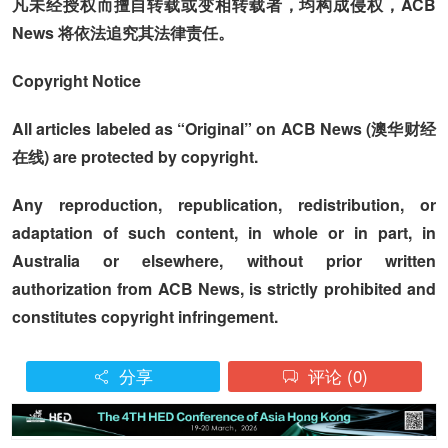
凡未经授权而擅自转载或变相转载者，均构成侵权，ACB
News 将依法追究其法律责任。
Copyright Notice
All articles labeled as “Original” on ACB News (澳华财经
在线) are protected by copyright.
Any reproduction, republication, redistribution, or
adaptation of such content, in whole or in part, in
Australia or elsewhere, without prior written
authorization from ACB News, is strictly prohibited and
constitutes copyright infringement.
分享
评论
(0)

