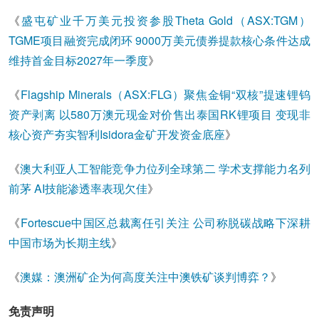
《
盛屯矿业千万美元投资参股Theta Gold（ASX:TGM）
TGME项目融资完成闭环 9000万美元债券提款核心条件达成
维持首金目标2027年一季度
》
《
Flagship Minerals（ASX:FLG）聚焦金铜“双核”提速锂钨
资产剥离 以580万澳元现金对价售出泰国RK锂项目 变现非
核心资产夯实智利Isidora金矿开发资金底座
》
《
澳大利亚人工智能竞争力位列全球第二 学术支撑能力名列
前茅 AI技能渗透率表现欠佳
》
《
Fortescue中国区总裁离任引关注 公司称脱碳战略下深耕
中国市场为长期主线
》
《
澳媒：澳洲矿企为何高度关注中澳铁矿谈判博弈？
》
免责声明