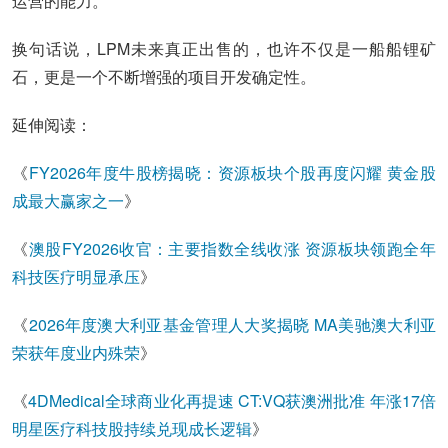
运营的能力。
换句话说，LPM未来真正出售的，也许不仅是一船船锂矿
石，更是一个不断增强的项目开发确定性。
延伸阅读：
《
FY2026年度牛股榜揭晓：资源板块个股再度闪耀 黄金股
成最大赢家之一
》
《
澳股FY2026收官：主要指数全线收涨 资源板块领跑全年
科技医疗明显承压
》
《
2026年度澳大利亚基金管理人大奖揭晓 MA美驰澳大利亚
荣获年度业内殊荣
》
《
4DMedical全球商业化再提速 CT:VQ获澳洲批准 年涨17倍
明星医疗科技股持续兑现成长逻辑
》