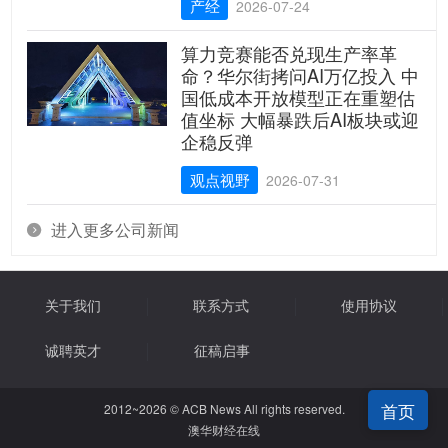
产经
2026-07-24
算力竞赛能否兑现生产率革
命？华尔街拷问AI万亿投入 中
国低成本开放模型正在重塑估
值坐标 大幅暴跌后AI板块或迎
企稳反弹
观点视野
2026-07-31
进入更多公司新闻

关于我们
联系方式
使用协议
诚聘英才
征稿启事
首页
2012~2026 © ACB News All rights reserved.
澳华财经在线