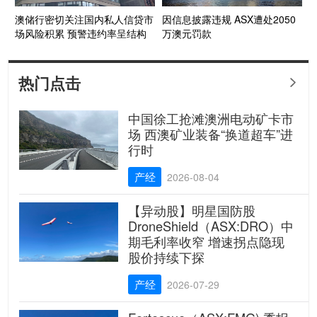
澳储行密切关注国内私人信贷市
因信息披露违规 ASX遭处2050
场风险积累 预警违约率呈结构
万澳元罚款
性上升
热门点击

中国徐工抢滩澳洲电动矿卡市
场 西澳矿业装备“换道超车”进
行时
产经
2026-08-04
【异动股】明星国防股
DroneShield（ASX:DRO）中
期毛利率收窄 增速拐点隐现
股价持续下探
产经
2026-07-29