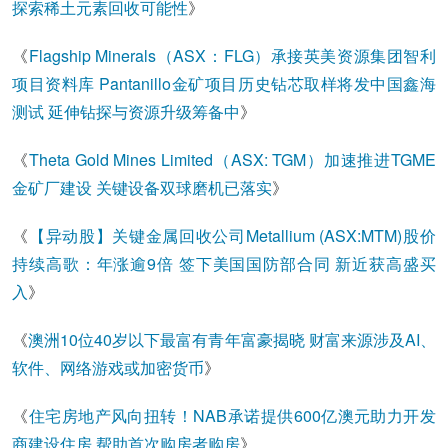
探索稀土元素回收可能性
》
《
Flagship Minerals（ASX：FLG）承接英美资源集团智利
项目资料库 Pantanillo金矿项目历史钻芯取样将发中国鑫海
测试 延伸钻探与资源升级筹备中
》
《
Theta Gold Mines Limited（ASX: TGM）加速推进TGME
金矿厂建设 关键设备双球磨机已落实
》
《
【异动股】关键金属回收公司Metallium (ASX:MTM)股价
持续高歌：年涨逾9倍 签下美国国防部合同 新近获高盛买
入
》
《
澳洲10位40岁以下最富有青年富豪揭晓 财富来源涉及AI、
软件、网络游戏或加密货币
》
《
住宅房地产风向扭转！NAB承诺提供600亿澳元助力开发
商建设住房 帮助首次购房者购房
》