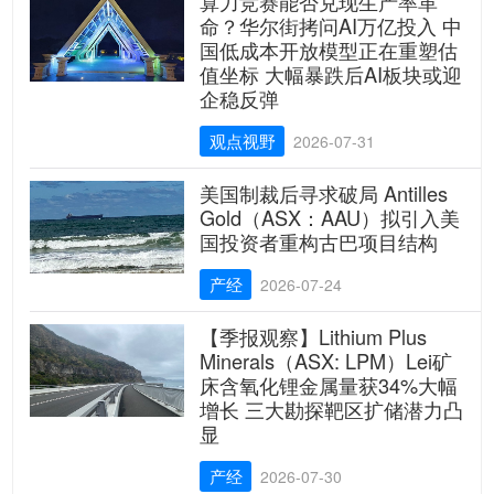
算力竞赛能否兑现生产率革
命？华尔街拷问AI万亿投入 中
国低成本开放模型正在重塑估
值坐标 大幅暴跌后AI板块或迎
企稳反弹
观点视野
2026-07-31
美国制裁后寻求破局 Antilles
Gold（ASX：AAU）拟引入美
国投资者重构古巴项目结构
产经
2026-07-24
【季报观察】Lithium Plus
Minerals（ASX: LPM）Lei矿
床含氧化锂金属量获34%大幅
增长 三大勘探靶区扩储潜力凸
显
产经
2026-07-30