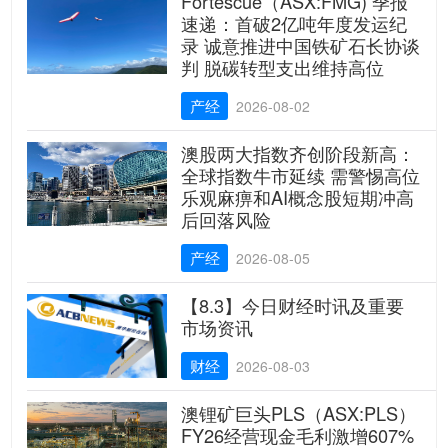
Fortescue（ASX:FMG) 季报
速递：首破2亿吨年度发运纪
录 诚意推进中国铁矿石长协谈
判 脱碳转型支出维持高位
产经
2026-08-02
澳股两大指数齐创阶段新高：
全球指数牛市延续 需警惕高位
乐观麻痹和AI概念股短期冲高
后回落风险
产经
2026-08-05
【8.3】今日财经时讯及重要
市场资讯
财经
2026-08-03
澳锂矿巨头PLS（ASX:PLS）
FY26经营现金毛利激增607%