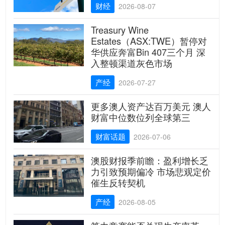
财经
2026-08-07
Treasury Wine
Estates（ASX:TWE）暂停对
华供应奔富Bin 407三个月 深
入整顿渠道灰色市场
产经
2026-07-27
更多澳人资产达百万美元 澳人
财富中位数位列全球第三
财富话题
2026-07-06
澳股财报季前瞻：盈利增长乏
力引致预期偏冷 市场悲观定价
催生反转契机
产经
2026-08-05