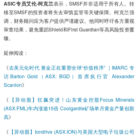
ASIC专员艾伦·柯克兰
表示，SMSF并非适用于所有人。转
移至SMSF的投资者将失去审慎监管等关键保障。柯克兰强
调，财务顾问应为客户提供严谨建议。他同时呼吁各方重视
审查结果，避免重蹈Shield和First Guardian等高风险投资覆
辙。
延伸阅读：
《
去美元化时代 黄金正在重塑全球“价值秩序” ｜IMARC 专
访Barton Gold（ASX: BGD）首席执行官 Alexander
Scanlo
n
》
《
【异动股】狂飙突进！山东黄金控股Focus Minerals
(ASX:FML)年内涨逾15倍 Coolgardie矿场单月黄金产量创新
高
》
《
【异动股】Iondrive (ASX:ION)与美国大型电子垃圾公司