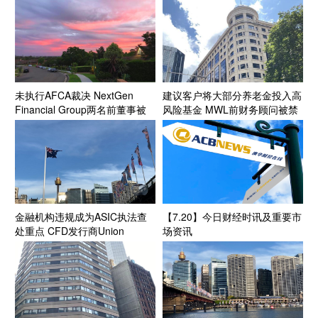
Brendan Gunn被判刑
未执行AFCA裁决 NextGen
建议客户将大部分养老金投入高
Financial Group两名前董事被
风险基金 MWL前财务顾问被禁
禁业三年
业三年
金融机构违规成为ASIC执法查
【7.20】今日财经时讯及重要市
处重点 CFD发行商Union
场资讯
Standard及前授权代表遭罚
3.002亿澳元 创纪录罚款