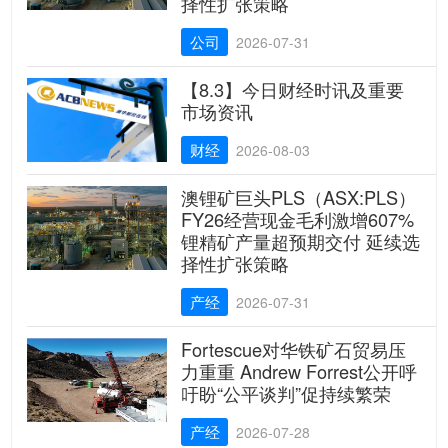
择性扩张策略
公司
2026-07-31
【8.3】今日财经时讯及重要
市场资讯
财经
2026-08-03
澳锂矿巨头PLS（ASX:PLS）
FY26经营现金毛利激增607%
锂精矿产量超预期交付 延续选
择性扩张策略
产经
2026-07-31
Fortescue对华铁矿石贸易压
力重重 Andrew Forrest公开呼
吁盼“公平谈判”促持续繁荣
产经
2026-07-28