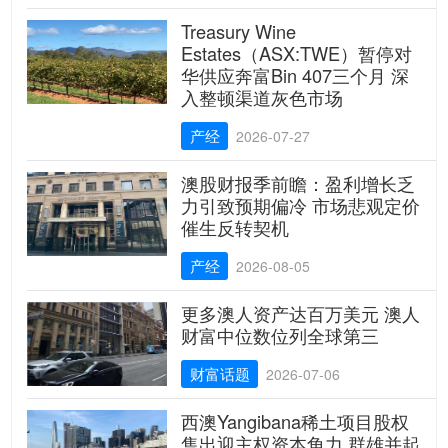
Treasury Wine
Estates（ASX:TWE）暂停对
华供应奔富Bin 407三个月 深
入整顿渠道灰色市场
产经
2026-07-27
澳股财报季前瞻：盈利增长乏
力引致预期偏冷 市场悲观定价
催生反转契机
产经
2026-08-05
更多澳人资产达百万美元 澳人
财富中位数位列全球第三
财富话题
2026-07-06
西澳Yangibana稀土项目股权
售出迎主权资本角力 群雄并起