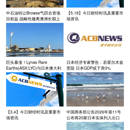
中石油转让Browse气田合资项
【5.18】今日财经时讯及重要市
目权益 战略性撤离澳洲长期上
场资讯
游资产
巨头暴涨！Lynas Rare
日本经济专家警告：若霍尔木兹
Earths(ASX:LYC)与日本澳大利
受阻 日本GDP或下滑3%
亚稀土公司签署钕镨包销协议
敲定底价每公斤110美元
【3.4】今日财经时讯及重要市
中国商务部公告2026年第11号
场资讯
公布将20家日本实体列入出口
管制管控名单