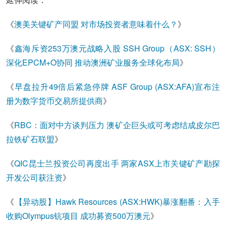
《
澳美关键矿产同盟 对市场投资者意味着什么？
》
《
鑫海斥资253万澳元战略入股 SSH Group（ASX: SSH）
深化EPCM+O协同 推动澳洲矿业服务全球化布局
》
《
早盘拉升49倍后紧急停牌 ASF Group (ASX:AFA)宣布注
册为数字货币交易所提供商
》
《
RBC：面对中方谈判压力 澳矿企巨头或可考虑结成皮尔巴
拉铁矿石联盟
》
《
QIC昆士兰投资公司再度出手 两家ASX上市关键矿产勘探
开发公司获注资
》
《
【异动股】Hawk Resources (ASX:HWK)暴涨翻番：入手
收购Olympus钪项目 成功募资500万澳元
》