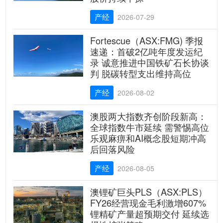
产经
2026-07-29
Fortescue（ASX:FMG) 季报
速递：首破2亿吨年度发运纪
录 诚意推进中国铁矿石长协谈
判 脱碳转型支出维持高位
产经
2026-08-02
澳股两大指数齐创阶段新高：
全球指数牛市延续 需警惕高位
乐观麻痹和AI概念股短期冲高
后回落风险
产经
2026-08-05
澳锂矿巨头PLS（ASX:PLS）
FY26经营现金毛利激增607%
锂精矿产量超预期交付 延续选