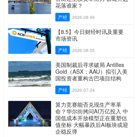
花落谁家？
产经
2026-08-06
【8.5】今日财经时讯及重要
市场资讯
产经
2026-08-05
美国制裁后寻求破局 Antilles
Gold（ASX：AAU）拟引入美
国投资者重构古巴项目结构
产经
2026-07-24
算力竞赛能否兑现生产率革
命？华尔街拷问AI万亿投入 中
国低成本开放模型正在重塑估
值坐标 大幅暴跌后AI板块或迎
企稳反弹