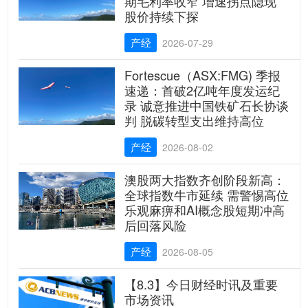
期毛利率收窄 增速拐点隐现
股价持续下探
产经
2026-07-29
Fortescue（ASX:FMG) 季报
速递：首破2亿吨年度发运纪
录 诚意推进中国铁矿石长协谈
判 脱碳转型支出维持高位
产经
2026-08-02
澳股两大指数齐创阶段新高：
全球指数牛市延续 需警惕高位
乐观麻痹和AI概念股短期冲高
后回落风险
产经
2026-08-05
【8.3】今日财经时讯及重要
市场资讯