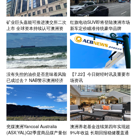
矿业巨头嘉能可推进澳交所二次
红旗电动SUV即将登陆澳洲市场
上市 全球资本持续认可澳洲资
新车定价瞄准传统豪华品牌
源投资生态
没有失控的油价是否意味着风险
【7.22】今日财经时讯及重要市
已成过去？ NAB警示澳洲经济
场资讯
面临“滚动式”能源成本压力
兖煤澳洲Yancoal Australia
澳洲养老基金连续第四年实现超
(ASX:YAL)Q2季度商品煤产量创
9%年收益 长期回报稳健覆盖通