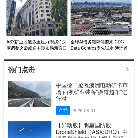
新高 年产量预计达指导区间上
胀目标
段 Kestrel煤矿收购获FIRB批准
收官在望
ASX矿业股遭多重压力“错杀” 深
全球AI债务潮奔涌袭来 CDC
度调整之后或迎中期布局新窗口
Data Centres率先试水 澳洲首
个投资级数据中心债券呼之欲出
热门点击

中国徐工抢滩澳洲电动矿卡市
场 西澳矿业装备“换道超车”进
行时
产经
2026-08-04
【异动股】明星国防股
DroneShield（ASX:DRO）中