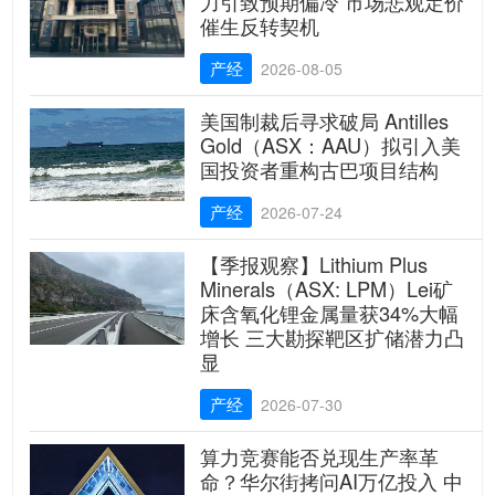
力引致预期偏冷 市场悲观定价
催生反转契机
产经
2026-08-05
美国制裁后寻求破局 Antilles
Gold（ASX：AAU）拟引入美
国投资者重构古巴项目结构
产经
2026-07-24
【季报观察】Lithium Plus
Minerals（ASX: LPM）Lei矿
床含氧化锂金属量获34%大幅
增长 三大勘探靶区扩储潜力凸
显
产经
2026-07-30
算力竞赛能否兑现生产率革
命？华尔街拷问AI万亿投入 中