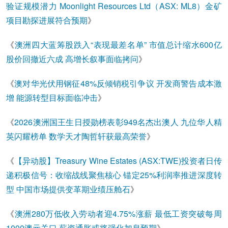
验证规模潜力 Moonlight Resources Ltd（ASX: ML8）金矿
项目勘探进展符合预期
》
《
澳洲四大蓝筹股跌入“表现最差名单” 市值总计缩水600亿
股价回撤近六成 高增长叙事面临拷问
》
《
澳对华光伏用钢征48%反倾销税引争议 开发商警告成本激
增 能源转型目标面临冲击
》
《
2026澳洲国王生日授勋榜表彰949名杰出澳人 九位华人精
英闪耀榜单 数学天才陶哲轩获最高荣誉
》
《
【异动股】Treasury Wine Estates (ASX:TWE)投资者日传
递积极信号：收缩战线聚焦核心 锚定25%利润率推进深度转
型 中国市场提供变革期业绩压舱石
》
《
澳洲280万低收入劳动者迎4.75%涨薪 最低工资突破每周
1000澳元关口 薪资通胀或将强化加息预期
》