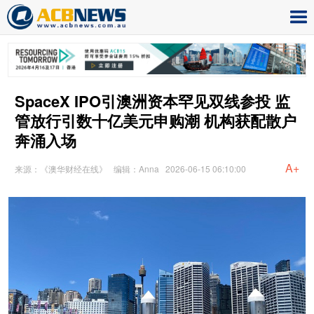
SpaceX IPO引澳洲资本罕见双线参投 监
管放行引数十亿美元申购潮 机构获配散户
奔涌入场
A+
来源：《澳华财经在线》
编辑：Anna
2026-06-15 06:10:00