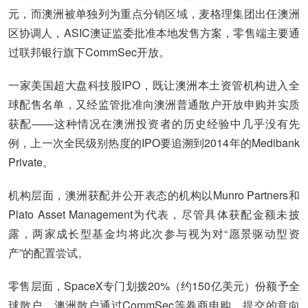
元，而澳洲被单独列为重点分销区域，麦格理集团出任澳洲
区协调人，ASIC澳证监委批准本地发售方案，零售端主要通
过联邦银行旗下CommSec开放。
一家美国超大盘科技股IPO，既让澳洲本土资管机构进入全
球配售名单，又经监管批准向澳洲普通散户开放申购并实质
获配——这种情况在澳洲投资者的历史经验中几乎没有先
例，上一次全民级别热度的IPO要追溯到2014年的Medibank
Private。
机构层面，澳洲获配并公开表态的机构以Munro Partners和
Plato Asset Management为代表，尽管具体获配金额未披
露，两家成长型基金均将此次参与视为对“愿景驱动型资
产”的配置尝试。
零售层面，SpaceX专门划拨20%（约150亿美元）份额予全
球散户，澳洲散户通过CommSec等券商申购，提交的意向