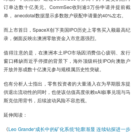
订单达数十亿美元。CommSec收到逾3万份申请并提前截
单， anecdotal数据显示多数散户获配申请量的40%左右。
而上市首日，SpaceX创下美国IPO历史上零售买入额最高纪
录，侧面反映出澳洲零散资金入市意愿强烈。
值得注意的是，在澳洲本土IPO市场因消费信心疲弱、发行
窗口稀缺而近乎停摆的背景下，海外顶级科技IPO向澳散户
开放并形成数十亿澳元参与规模属历史性突破。
也有分析人士指出，零售投资者的大量涌入在为早期股东提
供退出流动性的同时，也使该估值高度依赖xAI叙事兑现与马
斯克信用背书，后续波动风险不容忽视。
延伸阅读：
《
Leo Grande“成长中的矿化系统”轮廓渐显 连续钻探进一步