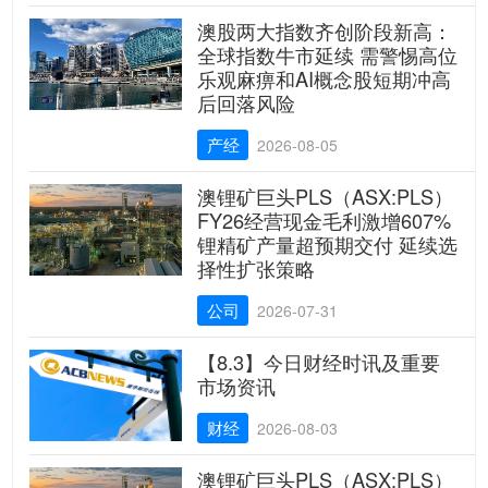
澳股两大指数齐创阶段新高：
全球指数牛市延续 需警惕高位
乐观麻痹和AI概念股短期冲高
后回落风险
产经
2026-08-05
澳锂矿巨头PLS（ASX:PLS）
FY26经营现金毛利激增607%
锂精矿产量超预期交付 延续选
择性扩张策略
公司
2026-07-31
【8.3】今日财经时讯及重要
市场资讯
财经
2026-08-03
澳锂矿巨头PLS（ASX:PLS）