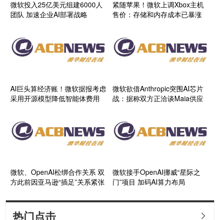
微软投入25亿美元组建6000人
紧随苹果！微软上调Xbox主机
团队 加速企业AI部署战略
售价：存储和内存成本已暴涨
2.5倍
AI巨头算经济账！微软据报考虑
微软欲借Anthropic突围AI芯片
采用开源模型降低智能体费用
战：据称双方正洽谈Maia供应
合作
微软、OpenAI松绑合作关系 双
微软接手OpenAI挪威“星际之
方此前因亚马逊“插足”关系紧张
门”项目 加码AI算力布局
热门点击
