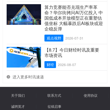
算力竞赛能否兑现生产率革
命？华尔街拷问AI万亿投入 中
国低成本开放模型正在重塑估
值坐标 大幅暴跌后AI板块或迎
企稳反弹
观点视野
2026-07-31
【8.7】今日财经时讯及重要
市场资讯
财经
2026-08-07
进入更多时讯速递

关于我们
联系方式
使用协议
诚聘英才
征稿启事