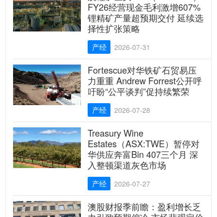
FY26经营现金毛利激增607%
锂精矿产量超预期交付 延续选
择性扩张策略
产经
2026-07-31
Fortescue对华铁矿石贸易压
力重重 Andrew Forrest公开呼
吁盼“公平谈判”促持续繁荣
产经
2026-07-28
Treasury Wine
Estates（ASX:TWE）暂停对
华供应奔富Bin 407三个月 深
入整顿渠道灰色市场
产经
2026-07-27
澳股财报季前瞻：盈利增长乏
力引致预期偏冷 市场悲观定价