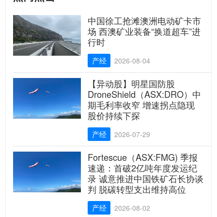
中国徐工抢滩澳洲电动矿卡市
场 西澳矿业装备“换道超车”进
行时
产经
2026-08-04
【异动股】明星国防股
DroneShield（ASX:DRO）中
期毛利率收窄 增速拐点隐现
股价持续下探
产经
2026-07-29
Fortescue（ASX:FMG) 季报
速递：首破2亿吨年度发运纪
录 诚意推进中国铁矿石长协谈
判 脱碳转型支出维持高位
产经
2026-08-02