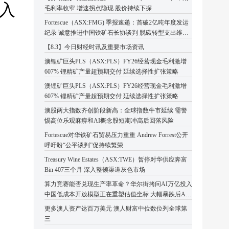
进入
毛利率收窄 增速拐点隐现 股价持续下探
Fortescue（ASX:FMG) 季报速递：首破2亿吨年度发运
纪录 诚意推进中国铁矿石长协谈判 脱碳转型支出维持
高位
【8.3】今日财经时讯及重要市场资讯
澳锂矿巨头PLS（ASX:PLS）FY26经营现金毛利激增
607% 锂精矿产量超预期交付 延续选择性扩张策略
澳锂矿巨头PLS（ASX:PLS）FY26经营现金毛利激增
607% 锂精矿产量超预期交付 延续选择性扩张策略
澳股两大指数齐创阶段新高：全球指数牛市延续 需警
惕高位乐观麻痹和AI概念股短期冲高后回落风险
Fortescue对华铁矿石贸易压力重重 Andrew Forrest公开
呼吁盼“公平谈判”促持续繁荣
Treasury Wine Estates（ASX:TWE）暂停对华供应奔富
Bin 407三个月 深入整顿渠道灰色市场
算力竞赛能否兑现生产率革命？华尔街拷问AI万亿投入
中国低成本开放模型正在重塑估值坐标 大幅暴跌后AI
板块或迎企稳反弹
更多澳人资产达百万美元 澳人财富中位数位列全球第
三