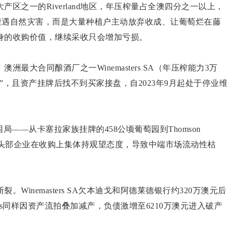
区之一的Riverland地区，年压榨量占全澳四分之一以上，
非遭遇自然灾害，而是大量种植户主动放弃收成、让葡萄烂在藤
身的收购价值，继续采收只会增加亏损。
最大合同酿酒厂之一Winemasters SA（年压榨能力3万
，且资产挂牌后找不到买家接盘，自2023年9月起处于停业维
——从卡塞拉家族挂牌的458公顷葡萄园到Thomson
chy等行业头部企业在收购上集体持观望态度，导致中端市场流动性枯
inemasters SA欠本迪戈和阿德莱德银行约320万澳元后
rms同样因资产流拍叠加减产，负债激增至6210万澳元进入破产