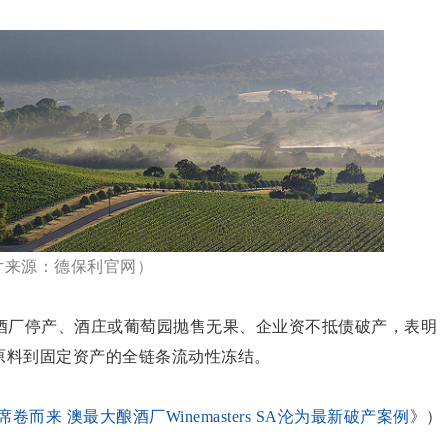
片来源：德保利官网）
酒厂停产、酒庄或葡萄园抛售无果、企业资不抵债破产，表明
原料到固定资产的全链条流动性冻结。
而来 澳最大酿酒厂Winemasters SA沦为最新破产案例
》）