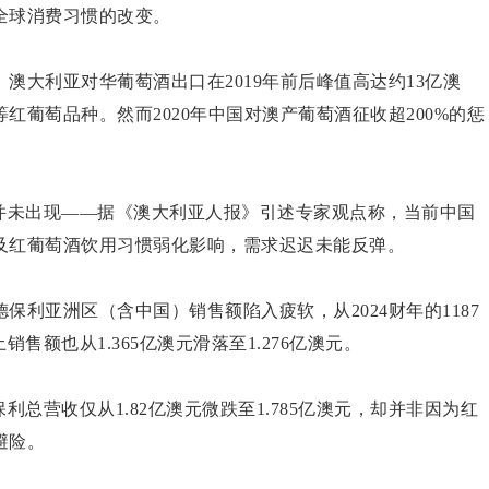
全球消费习惯的改变。
澳大利亚对华葡萄酒出口在2019年前后峰值高达约13亿澳
葡萄品种。然而2020年中国对澳产葡萄酒征收超200%的惩
”并未出现——据《澳大利亚人报》引述专家观点称，当前中国
及红葡萄酒饮用习惯弱化影响，需求迟迟未能反弹。
利亚洲区（含中国）销售额陷入疲软，从2024财年的1187
土销售额也从1.365亿澳元滑落至1.276亿澳元。
总营收仅从1.82亿澳元微跌至1.785亿澳元，却并非因为红
避险。