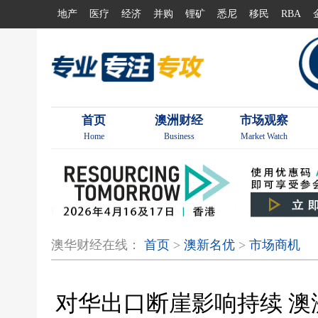
地产
医疗
经济
并购
锂矿
悉尼
移民
RBA
首页
澳洲财经
市场观察
Home
Business
Market Watch
澳华财经在线：
首页
>
澳新名优
>
市场商机
对华出口断崖影响持续 澳