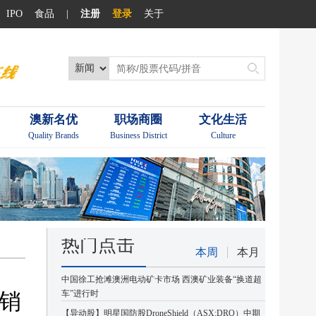
IPO
食品
|
注册
登录
关于
澳新名优
职场商圈
文化生活
Quality Brands
Business District
Culture
热门点击
本周
本月
中国徐工抢滩澳洲电动矿卡市场 西澳矿业装备“换道超
销
车”进行时
【异动股】明星国防股DroneShield（ASX:DRO）中期