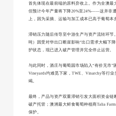
首先体现在最前端的原料弃收上。作为全澳最大产
但预计今年产量将下降20%至24%——这并
上，因为采摘、运输与加工成本已高于葡萄本
滞销压力随后传导至中游生产与资产流转环节。澳洲
吨）因受对华出口断崖影响“出口需求大幅下降”
护状态，现已进入破产管理并完全停止运营。
与此同时，酒庄与葡萄园市场陷入“有价无市”困局
Vineyards均难觅下家，TWE、Vinar
竭。
最终，产品与资产双重滞销引发大面积资金链断裂。W
破产托管；澳洲最大鲜食葡萄种植商Talia Fa
保护。