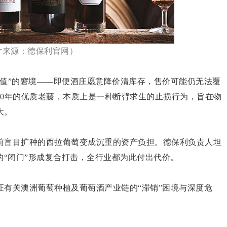
片来源：德保利官网）
价值”的窘境——即便酒庄愿意降价清库存，售价可能仍无法覆
40年的优质老藤，本质上是一种断臂求生的止损行为，旨在物
大。
前盲目扩种的西拉葡萄变成沉重的资产负担。德保利负责人坦
后的“闭门”形成复合打击，全行业都为此付出代价。
有关澳洲葡萄种植及葡萄酒产业链的“滞销”困境与深度危