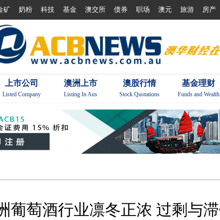
金矿
奶粉
科技
基金
澳交所
债券
职场
澳元
旅游
房产
上市公司
澳洲上市
澳股行情
基金理财
Listed Company
Listing In Aus
Stock Quotations
Funds and Wealth
洲葡萄酒行业凛冬正浓 过剩与滞