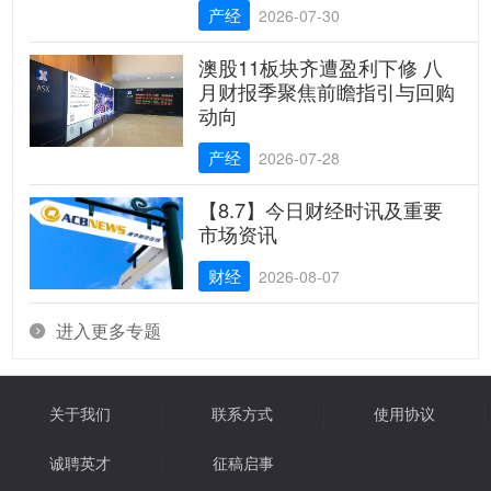
产经
2026-07-30
澳股11板块齐遭盈利下修 八
月财报季聚焦前瞻指引与回购
动向
产经
2026-07-28
【8.7】今日财经时讯及重要
市场资讯
财经
2026-08-07
进入更多专题

关于我们
联系方式
使用协议
诚聘英才
征稿启事