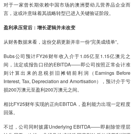
对于一家曾长期依赖中国市场的澳洲婴幼儿营养品企业而
言，这或许意味着其战略转型已进入关键验证阶段。
盈利承压背后：增长逻辑并未改变
从财务数据来看，这份交易更新并非一份“完美成绩单”。
Bubs公司预计FY26财年收入介于1.05亿至1.15亿澳元之
间，法定或报告口径的EBITDA——即公司按照正常会计准
则计算出来的息税折旧摊销前利润（Earnings Before
Interest, Tax, Depreciation and Amortisation），预计介于亏
损200万澳元至盈利200万澳元之间。
相比FY25财年实现的正向EBITDA，盈利能力出现一定程度
回落。
不过，公司同时披露Underlying EBITDA——即剔除管理层