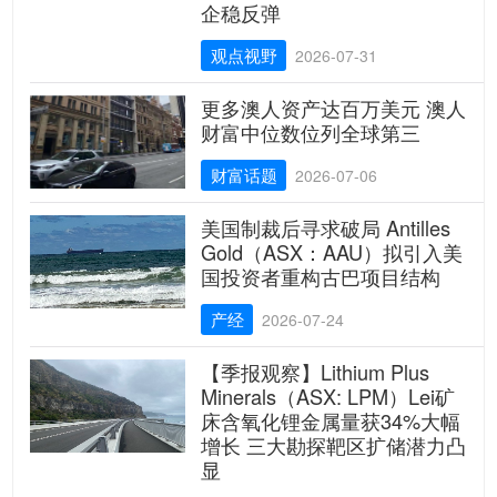
企稳反弹
观点视野
2026-07-31
更多澳人资产达百万美元 澳人
财富中位数位列全球第三
财富话题
2026-07-06
美国制裁后寻求破局 Antilles
Gold（ASX：AAU）拟引入美
国投资者重构古巴项目结构
产经
2026-07-24
【季报观察】Lithium Plus
Minerals（ASX: LPM）Lei矿
床含氧化锂金属量获34%大幅
增长 三大勘探靶区扩储潜力凸
显