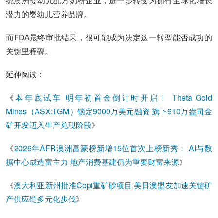
统澳洲婴幼儿配方奶粉企业，进一步转变为拥有全球化增长
潜力的婴幼儿营养品牌。
而FDA最终审批结果，很可能成为决定这一转型能否成功的
关键里程碑。
延伸阅读：
《
本年底试车 明年初首金倒计时开启！ Theta Gold
Mines（ASX:TGM）锁定9000万美元融资 旗下610万盎司金
矿开发迈入生产兑现阶段
》
《
2026年AFR澳洲富豪榜新增15位首次上榜新秀： AI与数
据中心成造富主力 地产消费基建仍为重要财富来源
》
《
澳大利亚新州批准Copi重矿砂项目 美日澳盟友加速关键矿
产供应链多元化步伐
》