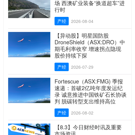
场 西澳矿业装备“换道超车”进
行时
产经
2026-08-04
【异动股】明星国防股
DroneShield（ASX:DRO）中
期毛利率收窄 增速拐点隐现
股价持续下探
产经
2026-07-29
Fortescue（ASX:FMG) 季报
速递：首破2亿吨年度发运纪
录 诚意推进中国铁矿石长协谈
判 脱碳转型支出维持高位
产经
2026-08-02
【8.3】今日财经时讯及重要
市场资讯