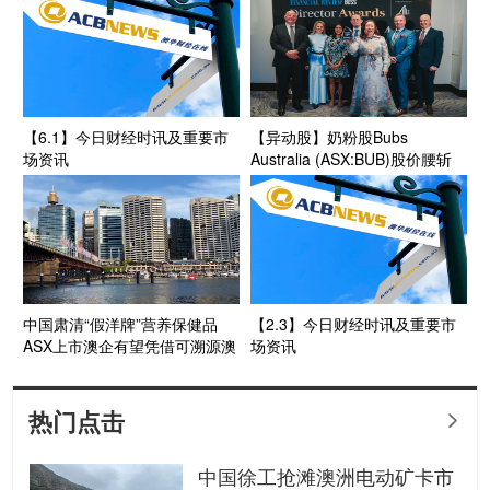
张计划维持不变 目标覆盖逾万
家门店
【6.1】今日财经时讯及重要市
【异动股】奶粉股Bubs
场资讯
Australia (ASX:BUB)股价腰斩
背后：FY26增长与代价再平衡
美国市场第二增长极呼之欲出
中国肃清“假洋牌”营养保健品
【2.3】今日财经时讯及重要市
ASX上市澳企有望凭借可溯源澳
场资讯
洲制造 抢占信任高地
热门点击

中国徐工抢滩澳洲电动矿卡市