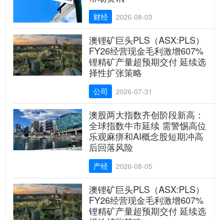
财经
2026-08-03
澳锂矿巨头PLS（ASX:PLS）
FY26经营现金毛利激增607%
锂精矿产量超预期交付 延续选
择性扩张策略
公司
2026-07-31
澳股两大指数齐创阶段新高：
全球指数牛市延续 需警惕高位
乐观麻痹和AI概念股短期冲高
后回落风险
产经
2026-08-05
澳锂矿巨头PLS（ASX:PLS）
FY26经营现金毛利激增607%
锂精矿产量超预期交付 延续选