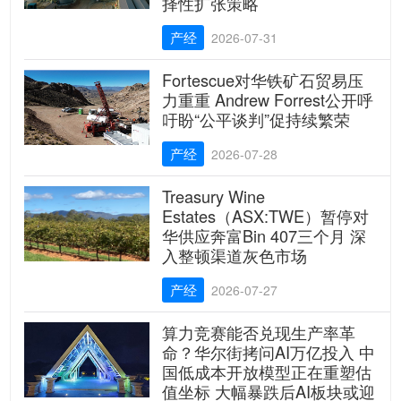
择性扩张策略
产经
2026-07-31
Fortescue对华铁矿石贸易压
力重重 Andrew Forrest公开呼
吁盼“公平谈判”促持续繁荣
产经
2026-07-28
Treasury Wine
Estates（ASX:TWE）暂停对
华供应奔富Bin 407三个月 深
入整顿渠道灰色市场
产经
2026-07-27
算力竞赛能否兑现生产率革
命？华尔街拷问AI万亿投入 中
国低成本开放模型正在重塑估
值坐标 大幅暴跌后AI板块或迎