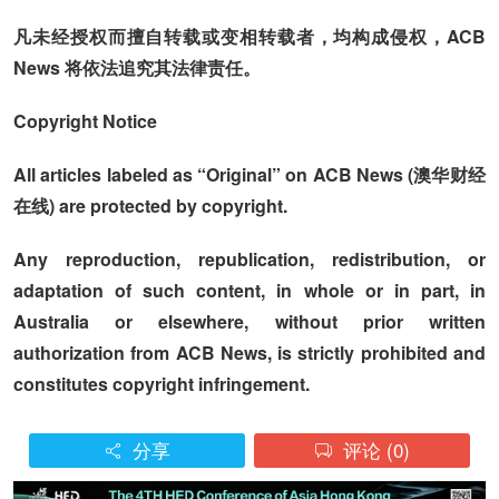
凡未经授权而擅自转载或变相转载者，均构成侵权，ACB
News 将依法追究其法律责任。
Copyright Notice
All articles labeled as “Original” on ACB News (澳华财经
在线) are protected by copyright.
Any reproduction, republication, redistribution, or
adaptation of such content, in whole or in part, in
Australia or elsewhere, without prior written
authorization from ACB News, is strictly prohibited and
constitutes copyright infringement.
分享
评论
(0)

