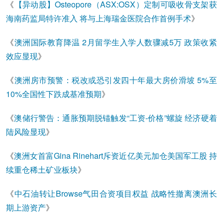
《
【异动股】Osteopore（ASX:OSX）定制可吸收骨支架获
海南药监局特许准入 将与上海瑞金医院合作首例手术
》
《
澳洲国际教育降温 2月留学生入学人数骤减5万 政策收紧
效应显现
》
《
澳洲房市预警：税改或恐引发四十年最大房价滑坡 5%至
10%全国性下跌成基准预期
》
《
澳储行警告：通胀预期脱锚触发“工资-价格”螺旋 经济硬着
陆风险显现
》
《
澳洲女首富Gina Rinehart斥资近亿美元加仓美国军工股 持
续重仓稀土矿业板块
》
《
中石油转让Browse气田合资项目权益 战略性撤离澳洲长
期上游资产
》