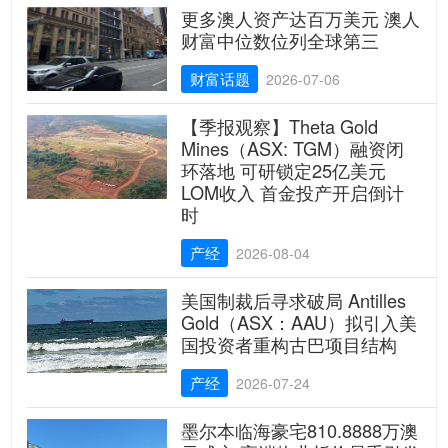
更多澳人资产达百万美元 澳人
财富中位数位列全球第三
财富话题
2026-07-06
【季报观察】Theta Gold
Mines（ASX: TGM）融资闭
环落地 可研锁定25亿美元
LOM收入 首金投产开启倒计
时
产经
2026-08-04
美国制裁后寻求破局 Antilles
Gold（ASX：AAU）拟引入美
国投资者重构古巴项目结构
产经
2026-07-24
墨尔本临海豪宅810.8888万澳