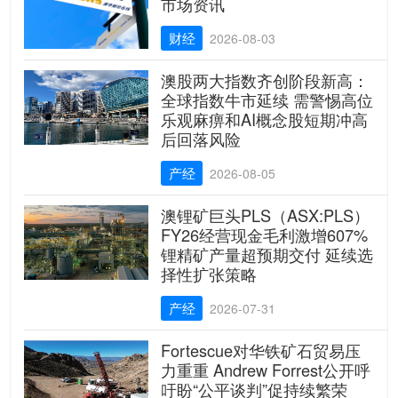
市场资讯
财经
2026-08-03
澳股两大指数齐创阶段新高：
全球指数牛市延续 需警惕高位
乐观麻痹和AI概念股短期冲高
后回落风险
产经
2026-08-05
澳锂矿巨头PLS（ASX:PLS）
FY26经营现金毛利激增607%
锂精矿产量超预期交付 延续选
择性扩张策略
产经
2026-07-31
Fortescue对华铁矿石贸易压
力重重 Andrew Forrest公开呼
吁盼“公平谈判”促持续繁荣