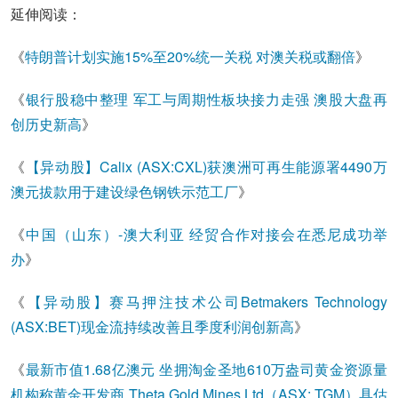
延伸阅读：
《
特朗普计划实施15%至20%统一关税 对澳关税或翻倍
》
《
银行股稳中整理 军工与周期性板块接力走强 澳股大盘再
创历史新高
》
《
【异动股】Calix (ASX:CXL)获澳洲可再生能源署4490万
澳元拔款用于建设绿色钢铁示范工厂
》
《
中国（山东）-澳大利亚 经贸合作对接会在悉尼成功举
办
》
《
【异动股】赛马押注技术公司Betmakers Technology
(ASX:BET)现金流持续改善且季度利润创新高
》
《
最新市值1.68亿澳元 坐拥淘金圣地610万盎司黄金资源量
机构称黄金开发商 Theta Gold Mines Ltd（ASX: TGM）具估