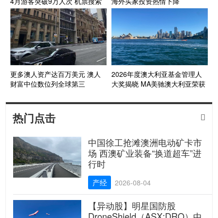
4月游客突破9万人次 机票搜索
海外买家投资热情下降
量显著增长
更多澳人资产达百万美元 澳人
2026年度澳大利亚基金管理人
财富中位数位列全球第三
大奖揭晓 MA美驰澳大利亚荣获
年度业内殊荣
热门点击

中国徐工抢滩澳洲电动矿卡市
场 西澳矿业装备“换道超车”进
行时
产经
2026-08-04
【异动股】明星国防股
DroneShield（ASX:DRO）中