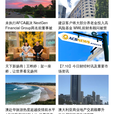
未执行AFCA裁决 NextGen
建议客户将大部分养老金投入高
Financial Group两名前董事被
风险基金 MWL前财务顾问被禁
禁业三年
业三年
天下新扬商 | 王晔婷：架一座
【7.10】今日财经时讯及重要市
桥，让世界看见扬州
场资讯
澳赴华旅游热度超越疫情前水平
澳大利亚商业地产交易额攀升