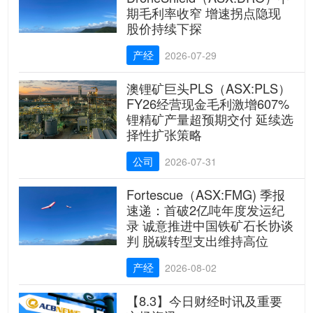
期毛利率收窄 增速拐点隐现
股价持续下探
产经
2026-07-29
澳锂矿巨头PLS（ASX:PLS）
FY26经营现金毛利激增607%
锂精矿产量超预期交付 延续选
择性扩张策略
公司
2026-07-31
Fortescue（ASX:FMG) 季报
速递：首破2亿吨年度发运纪
录 诚意推进中国铁矿石长协谈
判 脱碳转型支出维持高位
产经
2026-08-02
【8.3】今日财经时讯及重要