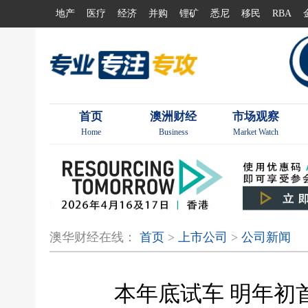
地产
医疗
经济
并购
锂矿
悉尼
移民
RBA
首页
澳洲财经
市场观察
Home
Business
Market Watch
澳华财经在线：
首页
>
上市公司
>
公司新闻
本年底试车 明年初首金