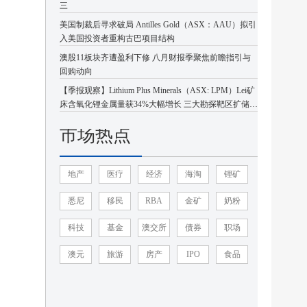
三
美国制裁后寻求破局 Antilles Gold（ASX：AAU）拟引
入美国投资者重构古巴项目结构
澳股11板块齐遭盈利下修 八月财报季聚焦前瞻指引与
回购动向
【季报观察】Lithium Plus Minerals（ASX: LPM）Lei矿
床含氧化锂金属量获34%大幅增长 三大勘探靶区扩储潜
力凸显
市场热点
地产
医疗
经济
海淘
锂矿
悉尼
移民
RBA
金矿
奶粉
科技
基金
澳交所
债券
职场
澳元
旅游
房产
IPO
食品