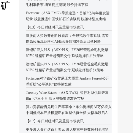
金矿
毛利率收窄 增速拐点隐现 股价持续下探
Fortescue（ASX:FMG) 季报速递：首破2亿吨年度发运
纪录 诚意推进中国铁矿石长协谈判 脱碳转型支出维持
高位
【8.3】今日财经时讯及重要市场资讯
澳股两大指数齐创阶段新高：全球指数牛市延续 需警
惕高位乐观麻痹和AI概念股短期冲高后回落风险
澳锂矿巨头PLS（ASX:PLS）FY26经营现金毛利激增
607% 锂精矿产量超预期交付 延续选择性扩张策略
澳锂矿巨头PLS（ASX:PLS）FY26经营现金毛利激增
607% 锂精矿产量超预期交付 延续选择性扩张策略
Fortescue对华铁矿石贸易压力重重 Andrew Forrest公开
呼吁盼“公平谈判”促持续繁荣
Treasury Wine Estates（ASX:TWE）暂停对华供应奔富
Bin 407三个月 深入整顿渠道灰色市场
算力竞赛能否兑现生产率革命？华尔街拷问AI万亿投入
中国低成本开放模型正在重塑估值坐标 大幅暴跌后AI
板块或迎企稳反弹
【8.7】今日财经时讯及重要市场资讯
更多澳人资产达百万美元 澳人财富中位数位列全球第