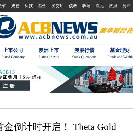
金矿
奶粉
科技
基金
澳交所
债券
职场
澳元
旅游
房产
上市公司
澳洲上市
澳股行情
基金理财
Listed Company
Listing In Aus
Stock Quotations
Funds and Wealth
倒计时开启！ Theta Gold