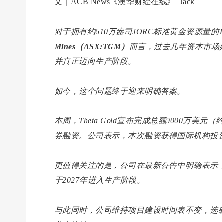
文｜ACB News《澳华财经在线》 Jack
对于拥有约610万盎司JORC标准黄金资源量
Mines（ASX:TGM）
而言，过去几年资本市场
并真正迈向生产阶段。
如今，这个问题终于迎来明确答案。
本周，Theta Gold宣布完成总额9000万美元
券融资。公司表示，本次融资获得国际机构投
更值得关注的是，公司在最新公告中明确表示，
于2027年进入生产阶段。
与此同时，公司维持项目建设时间表不变，选矿厂