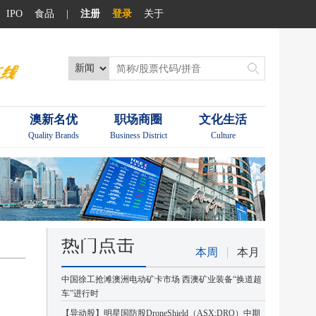
IPO
食品
|
注册
登录
关于
澳新名优
职场商圈
文化生活
Quality Brands
Business District
Culture
热门点击
本周
本月
中国徐工抢滩澳洲电动矿卡市场 西澳矿业装备“换道超
车”进行时
【异动股】明星国防股DroneShield（ASX:DRO）中期