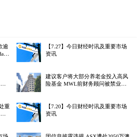
款逾
【7.27】今日财经时讯及重要市场
an
资讯
建议客户将大部分养老金投入高风
禁业
险基金 MWL前财务顾问被禁业三
年
处重
【7.20】今日财经时讯及重要市场
及前
资讯
纪录
市场
因信息披露违规 ASX遭处2050万澳