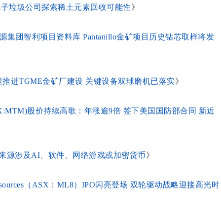
美国大型电子垃圾公司探索稀土元素回收可能性
》
接英美资源集团智利项目资料库 Pantanillo金矿项目历史钻芯取样将发
: TGM）加速推进TGME金矿厂建设 关键设备双球磨机已落实
》
ASX:MTM)股价持续高歌：年涨逾9倍 签下美国国防部合同 新近
富来源涉及AI、软件、网络游戏或加密货币
》
esources（ASX：ML8）IPO闪亮登场 双轮驱动战略迎接高光时