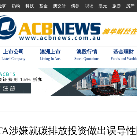
金矿
奶粉
科技
基金
澳交所
债券
职场
澳元
旅游
房产
上市公司
澳洲上市
澳股行情
基金理财
Listed Company
Listing In Aus
Stock Quotations
Funds and Wealth
STA涉嫌就碳排放投资做出误导