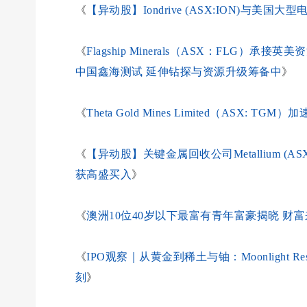
《
【异动股】Iondrive (ASX:ION)与
《
Flagship Minerals（ASX：FLG）承
中国鑫海测试 延伸钻探与资源升级筹备中
》
《
Theta Gold Mines Limited（ASX
《
【异动股】关键金属回收公司Metallium (
获高盛买入
》
《
澳洲10位40岁以下最富有青年富豪揭晓 财
《
IPO观察｜从黄金到稀土与铀：Moonlight R
刻
》