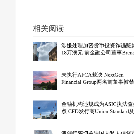
相关阅读
涉嫌处理加密货币投资诈骗赃
18万澳元 前金融公司董事Brend
Gunn被判刑
未执行AFCA裁决 NextGen
Financial Group两名前董事被
三年
金融机构违规成为ASIC执法查
点 CFD发行商Union Standard
授权代表遭罚3.002亿澳元 创
罚款
澳储行密切关注国内私人信贷