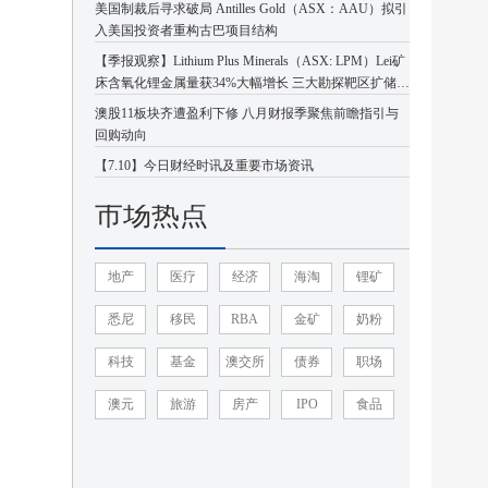
美国制裁后寻求破局 Antilles Gold（ASX：AAU）拟引
入美国投资者重构古巴项目结构
【季报观察】Lithium Plus Minerals（ASX: LPM）Lei矿
床含氧化锂金属量获34%大幅增长 三大勘探靶区扩储潜
力凸显
澳股11板块齐遭盈利下修 八月财报季聚焦前瞻指引与
回购动向
【7.10】今日财经时讯及重要市场资讯
市场热点
地产
医疗
经济
海淘
锂矿
悉尼
移民
RBA
金矿
奶粉
科技
基金
澳交所
债券
职场
澳元
旅游
房产
IPO
食品