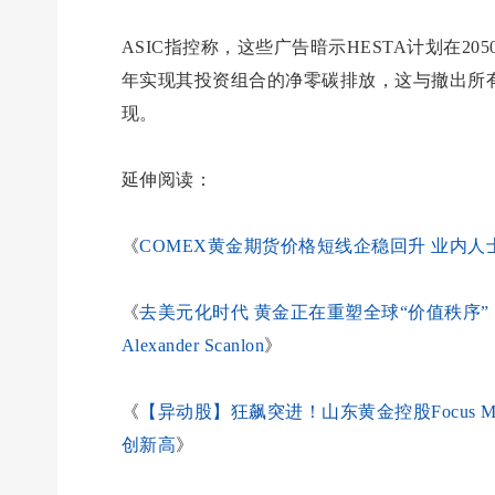
ASIC指控称，这些广告暗示HESTA计划在20
年实现其投资组合的净零碳排放，这与撤出所
现。
延伸阅读：
《
COMEX黄金期货价格短线企稳回升 业内人
《
去美元化时代 黄金正在重塑全球“价值秩序” ｜IM
Alexander Scanlo
n
》
《
【异动股】狂飙突进！山东黄金控股Focus Miner
创新高
》