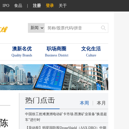
IPO
食品
|
注册
登录
关于
澳新名优
职场商圈
文化生活
Quality Brands
Business District
Culture
热门点击
本周
本月
中国徐工抢滩澳洲电动矿卡市场 西澳矿业装备“换道超
性陈
车”进行时
【异动股】明星国防股DroneShield（ASX:DRO）中期