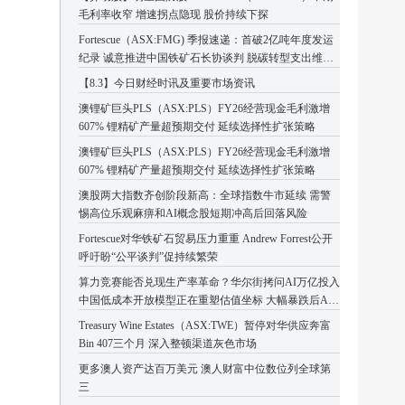
毛利率收窄 增速拐点隐现 股价持续下探
Fortescue（ASX:FMG) 季报速递：首破2亿吨年度发运
纪录 诚意推进中国铁矿石长协谈判 脱碳转型支出维持
高位
【8.3】今日财经时讯及重要市场资讯
澳锂矿巨头PLS（ASX:PLS）FY26经营现金毛利激增
607% 锂精矿产量超预期交付 延续选择性扩张策略
澳锂矿巨头PLS（ASX:PLS）FY26经营现金毛利激增
607% 锂精矿产量超预期交付 延续选择性扩张策略
澳股两大指数齐创阶段新高：全球指数牛市延续 需警
惕高位乐观麻痹和AI概念股短期冲高后回落风险
Fortescue对华铁矿石贸易压力重重 Andrew Forrest公开
呼吁盼“公平谈判”促持续繁荣
算力竞赛能否兑现生产率革命？华尔街拷问AI万亿投入
中国低成本开放模型正在重塑估值坐标 大幅暴跌后AI
板块或迎企稳反弹
Treasury Wine Estates（ASX:TWE）暂停对华供应奔富
Bin 407三个月 深入整顿渠道灰色市场
更多澳人资产达百万美元 澳人财富中位数位列全球第
三