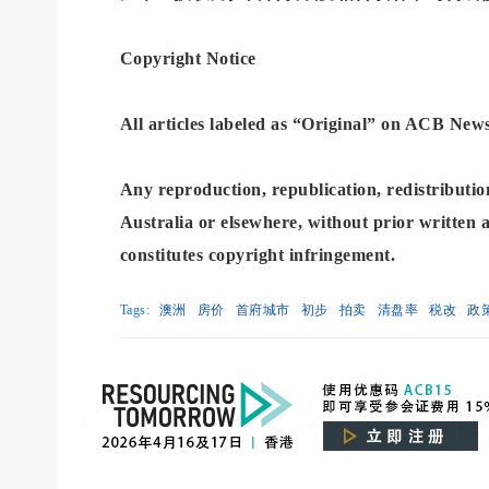
Copyright Notice
All articles labeled as “Original” on ACB 
Any reproduction, republication, redistribution
Australia or elsewhere, without prior written 
constitutes copyright infringement.
Tags:
澳洲
房价
首府城市
初步
拍卖
清盘率
税改
政