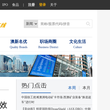
IPO
食品
|
注册
登录
关于
澳新名优
职场商圈
文化生活
Quality Brands
Business District
Culture
热门点击
本周
本月
中国徐工抢滩澳洲电动矿卡市场 西澳矿业装备“换道超
效
车”进行时
【异动股】明星国防股DroneShield（ASX:DRO）中期