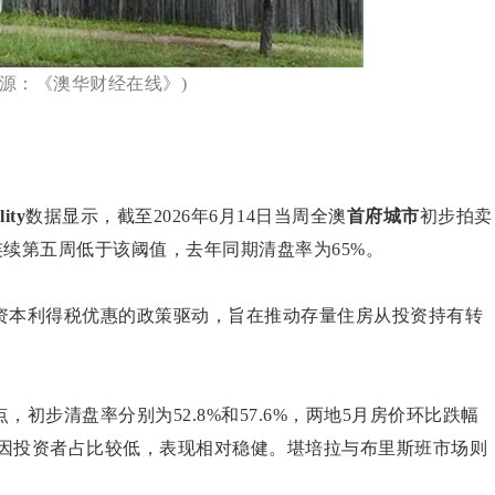
来源：《澳华财经在线》)
lity
数据显示，截至2026年6月14日当周全澳
首府城市
初步拍卖
连续第五周低于该阈值，去年同期清盘率为65%。
资本利得税优惠的政策驱动，旨在推动存量住房从投资持有转
初步清盘率分别为52.8%和57.6%，两地5月房价环比跌幅
尔本因投资者占比较低，表现相对稳健。堪培拉与布里斯班市场则