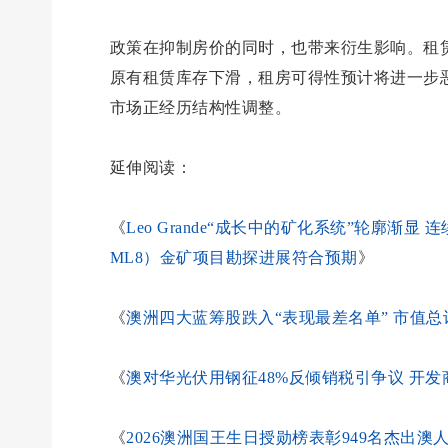
政策在抑制房价的同时，也带来衍生影响。租
原有租赁库存下滑，租房可得性预计将进一步
市场正经历结构性调整。
延伸阅读：
《
Leo Grande“成长中的矿化系统”轮廓渐显 连续钻
ML8）金矿项目勘探进展符合预期
》
《
澳洲四大蓝筹股跌入“表现最差名单” 市值总
《
澳对华光伏用钢征48%反倾销税引争议 开
《
2026澳洲国王生日授勋榜表彰949名杰出