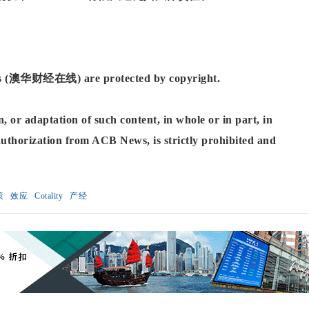
News (澳华财经在线) are protected by copyright.
, or adaptation of such content, in whole or in part, in
authorization from ACB News, is strictly prohibited and
策
效应
Cotality
产经