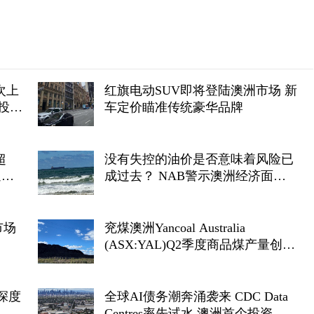
次上
红旗电动SUV即将登陆澳洲市场 新
投资
车定价瞄准传统豪华品牌
超
没有失控的油价是否意味着风险已
通胀
成过去？ NAB警示澳洲经济面
临“滚动式”能源成本压力
市场
兖煤澳洲Yancoal Australia
(ASX:YAL)Q2季度商品煤产量创新
高 年产量预计达指导区间上段
Kestrel煤矿收购获FIRB批准收官在
望
深度
全球AI债务潮奔涌袭来 CDC Data
Centres率先试水 澳洲首个投资级