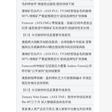
毛利率收窄 增速拐点隐现 股价持续下探
澳锂矿巨头PLS（ASX:PLS）FY26经营现金毛利激增
607% 锂精矿产量超预期交付 延续选择性扩张策略
Fortescue（ASX:FMG) 季报速递：首破2亿吨年度发运
纪录 诚意推进中国铁矿石长协谈判 脱碳转型支出维持
高位
【8.3】今日财经时讯及重要市场资讯
澳股两大指数齐创阶段新高：全球指数牛市延续 需警
惕高位乐观麻痹和AI概念股短期冲高后回落风险
澳锂矿巨头PLS（ASX:PLS）FY26经营现金毛利激增
607% 锂精矿产量超预期交付 延续选择性扩张策略
Fortescue对华铁矿石贸易压力重重 Andrew Forrest公开
呼吁盼“公平谈判”促持续繁荣
澳股财报季前瞻：盈利增长乏力引致预期偏冷 市场悲
观定价催生反转契机
【8.5】今日财经时讯及重要市场资讯
Treasury Wine Estates（ASX:TWE）暂停对华供应奔富
Bin 407三个月 深入整顿渠道灰色市场
更多澳人资产达百万美元 澳人财富中位数位列全球第