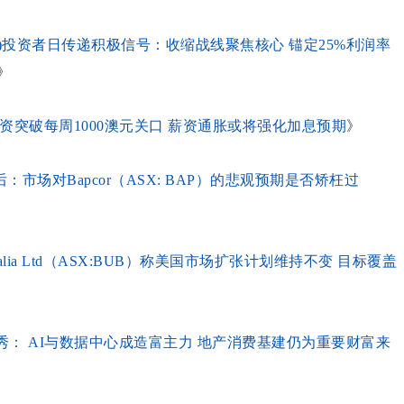
(ASX:TWE)投资者日传递积极信号：收缩战线聚焦核心 锚定25%利润率
》
低工资突破每周1000澳元关口 薪资通胀或将强化加息预期
》
场对Bapcor（ASX: BAP）的悲观预期是否矫枉过
ralia Ltd（ASX:BUB）称美国市场扩张计划维持不变 目标覆盖
新秀： AI与数据中心成造富主力 地产消费基建仍为重要财富来