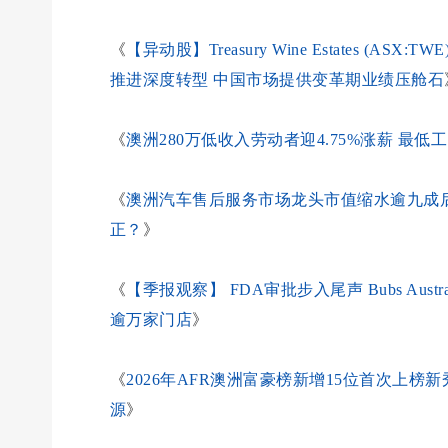
《
【异动股】Treasury Wine Estates 
推进深度转型 中国市场提供变革期业绩压舱石
《
澳洲280万低收入劳动者迎4.75%涨薪 最
《
澳洲汽车售后服务市场龙头市值缩水逾九成后：市
正？
》
《
【季报观察】 FDA审批步入尾声 Bubs Aust
逾万家门店
》
《
2026年AFR澳洲富豪榜新增15位首次上榜
源
》