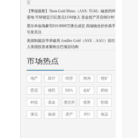
三
【季报观察】Theta Gold Mines（ASX: TGM）融资闭环
落地 可研锁定25亿美元LOM收入 首金投产开启倒计时
墨尔本临海豪宅810.8888万澳元成交 高端物业折价易手
引发关注
美国制裁后寻求破局 Antilles Gold（ASX：AAU）拟引
入美国投资者重构古巴项目结构
市场热点
地产
医疗
经济
海淘
锂矿
悉尼
移民
RBA
金矿
奶粉
科技
基金
澳交所
债券
职场
澳元
旅游
房产
IPO
食品