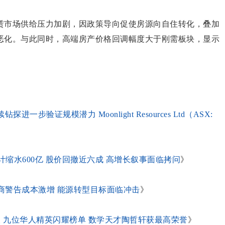
赁市场供给压力加剧，因政策导向促使房源向自住转化，叠加
恶化。与此同时，高端房产价格回调幅度大于刚需板块，显示
探进一步验证规模潜力 Moonlight Resources Ltd（ASX:
计缩水600亿 股价回撤近六成 高增长叙事面临拷问
》
发商警告成本激增 能源转型目标面临冲击
》
澳人 九位华人精英闪耀榜单 数学天才陶哲轩获最高荣誉
》