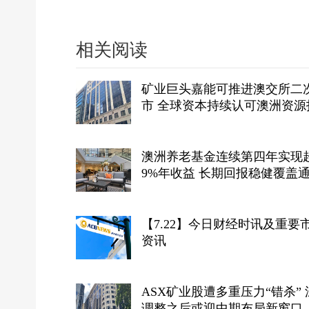
相关阅读
矿业巨头嘉能可推进澳交所二
市 全球资本持续认可澳洲资源
生态
澳洲养老基金连续第四年实现
9%年收益 长期回报稳健覆盖
目标
【7.22】今日财经时讯及重要
资讯
ASX矿业股遭多重压力“错杀” 
调整之后或迎中期布局新窗口