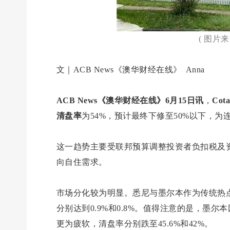
( 图片
文｜ACB News《澳华财经在线》 Anna
ACB News《澳华财经在线》6月15日讯
，
Cota
清盘率
为54%，预计最终下修至50%以下，为
这一趋势主要受联邦预算调整投资者负扣税及
向自住需求。
市场分化较为明显。悉尼与墨尔本作为传统热点，
分别达到0.9%和0.8%。值得注意的是，墨
更为疲软，清盘率分别跌至45.6%和42%。