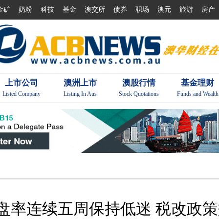
金矿
奶粉
科技
基金
澳交所
债券
职场
澳元
旅游
房产
上市公司
澳洲上市
澳股行情
基金理财
Listed Company
Listing In Aus
Stock Quotations
Funds and Wealth
盘率连续五周保持低迷 税改政策