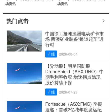
场资讯
场资讯
热门点击

中国徐工抢滩澳洲电动矿卡市
场 西澳矿业装备“换道超车”进
行时
产经
2026-08-04
【异动股】明星国防股
DroneShield（ASX:DRO）中
期毛利率收窄 增速拐点隐现
股价持续下探
产经
2026-07-29
Fortescue（ASX:FMG) 季报
速递：首破2亿吨年度发运纪