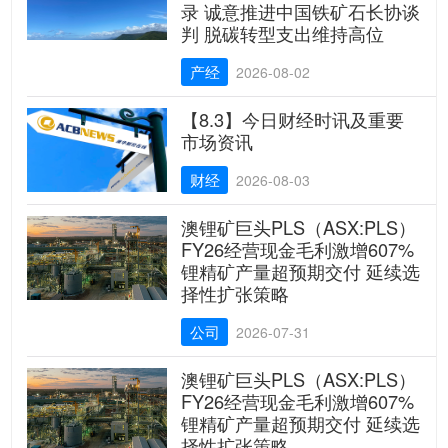
录 诚意推进中国铁矿石长协谈
判 脱碳转型支出维持高位
产经
2026-08-02
【8.3】今日财经时讯及重要
市场资讯
财经
2026-08-03
澳锂矿巨头PLS（ASX:PLS）
FY26经营现金毛利激增607%
锂精矿产量超预期交付 延续选
择性扩张策略
公司
2026-07-31
澳锂矿巨头PLS（ASX:PLS）
FY26经营现金毛利激增607%
锂精矿产量超预期交付 延续选
择性扩张策略