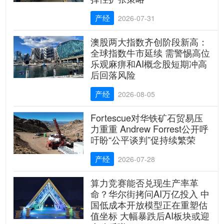
产经
2026-07-31
澳股两大指数齐创阶段新高：
全球指数牛市延续 需警惕高位
乐观麻痹和AI概念股短期冲高
后回落风险
产经
2026-08-05
Fortescue对华铁矿石贸易压
力重重 Andrew Forrest公开呼
吁盼“公平谈判”促持续繁荣
产经
2026-07-28
算力竞赛能否兑现生产率革
命？华尔街拷问AI万亿投入 中
国低成本开放模型正在重塑估
值坐标 大幅暴跌后AI板块或迎