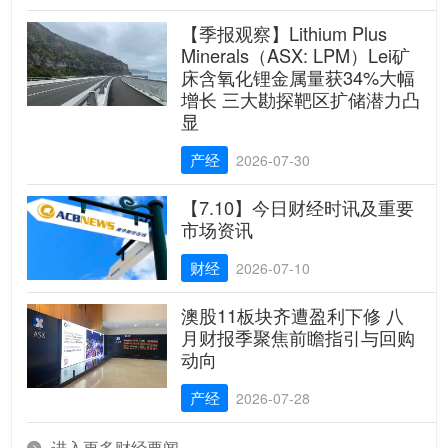
【季报观察】Lithium Plus
Minerals（ASX: LPM）Lei矿
床含氧化锂金属量获34%大幅
增长 三大勘探靶区扩储潜力凸
显
产经
2026-07-30
【7.10】今日财经时讯及重要
市场资讯
财经
2026-07-10
澳股11板块齐遭盈利下修 八
月财报季聚焦前瞻指引与回购
动向
产经
2026-07-28
进入更多财经要闻