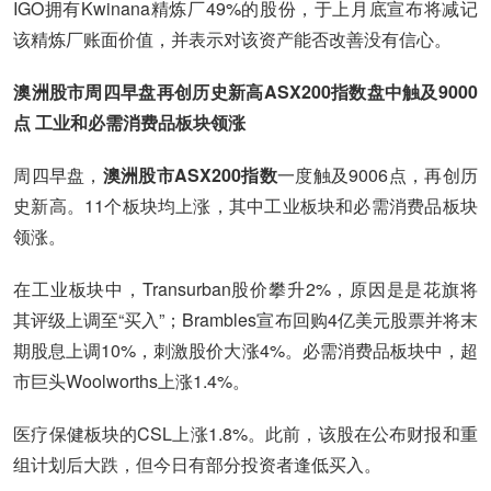
IGO拥有Kwinana精炼厂49%的股份，于上月底宣布将减记
该精炼厂账面价值，并表示对该资产能否改善没有信心。
澳洲股市周四早盘再创历史新高ASX200指数盘中触及9000
点 工业和必需消费品板块领涨
周四早盘，
澳洲股市ASX200指数
一度触及9006点，再创历
史新高。11个板块均上涨，其中工业板块和必需消费品板块
领涨。
在工业板块中，Transurban股价攀升2%，原因是是花旗将
其评级上调至“买入”；Brambles宣布回购4亿美元股票并将末
期股息上调10%，刺激股价大涨4%。必需消费品板块中，超
市巨头Woolworths上涨1.4%。
医疗保健板块的CSL上涨1.8%。此前，该股在公布财报和重
组计划后大跌，但今日有部分投资者逢低买入。