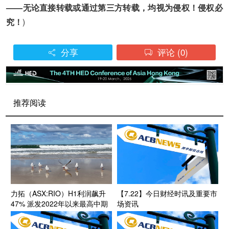
——无论直接转载或通过第三方转载，均视为侵权！侵权必
究！
)
分享
评论
(0)


推荐阅读
力拓（ASX:RIO）H1利润飙升
【7.22】今日财经时讯及重要市
47% 派发2022年以来最高中期
场资讯
股息