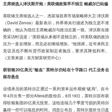
主席候选人泽沃斯开炮：美联储政策早不独立 鲍威尔已站偏
美联储主席候选人之一、杰富瑞首席市场策略师大卫·泽沃斯
（David Zervos）最新表示，外界将央行描述为独立是不准
确的，他认为现任主席鲍威尔与政治左翼一致。泽沃斯在接
受采访时说道：“美联储从来都不是独立的，对美联储的政治
压力一直在增加，而且还在继续增加。”他强调，近年来民主
党议员也不断向货币政策制定者施压，要求其降低利率。
（文章来源：东方财富研究中心）
获软银20亿美元“输血” 英特尔仍站在十字路口 代工业务去
留存悬念
业绩承压的英特尔正通过一系列资本运作艰难“破局”。在今
年4月出售一部分Altera的股份后，8月19日，英特尔宣布获
得软银集团20亿美元投资。这给连续几个季度亏损的英特尔
赢得一些可以喘息的时间。消息公布后，英特尔股价当日盘