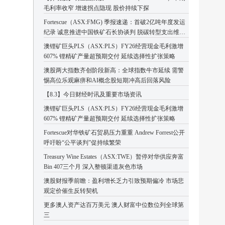
毛利率收窄 增速拐点隐现 股价持续下探
Fortescue（ASX:FMG) 季报速递：首破2亿吨年度发运
纪录 诚意推进中国铁矿石长协谈判 脱碳转型支出维持
高位
澳锂矿巨头PLS（ASX:PLS）FY26经营现金毛利激增
607% 锂精矿产量超预期交付 延续选择性扩张策略
澳股两大指数齐创阶段新高：全球指数牛市延续 需警
惕高位乐观麻痹和AI概念股短期冲高后回落风险
【8.3】今日财经时讯及重要市场资讯
澳锂矿巨头PLS（ASX:PLS）FY26经营现金毛利激增
607% 锂精矿产量超预期交付 延续选择性扩张策略
Fortescue对华铁矿石贸易压力重重 Andrew Forrest公开
呼吁盼“公平谈判”促持续繁荣
Treasury Wine Estates（ASX:TWE）暂停对华供应奔富
Bin 407三个月 深入整顿渠道灰色市场
澳股财报季前瞻：盈利增长乏力引致预期偏冷 市场悲
观定价催生反转契机
更多澳人资产达百万美元 澳人财富中位数位列全球第
三