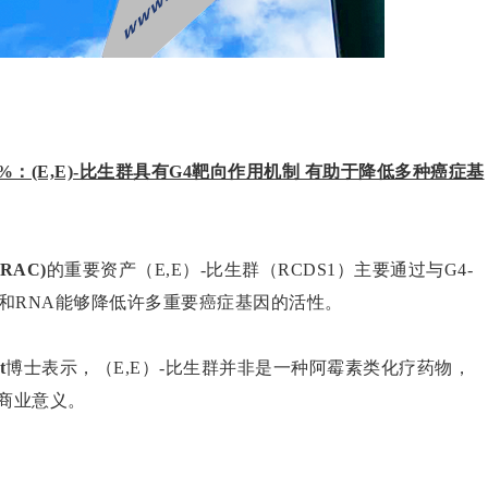
)暴涨46%：(E,E)-比生群具有G4靶向作用机制 有助于降低多种癌症基
:RAC)
的重要资产（E,E）-比生群（RCDS1）主要通过与G4-
NA和RNA能够降低许多重要癌症基因的活性。
t
博士表示，（E,E）-比生群并非是一种阿霉素类化疗药物，
商业意义。