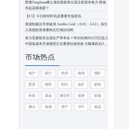
西澳Yangibana稀土项目股权售出迎主权资本角力 群雄
并起花落谁家？
【8.5】今日财经时讯及重要市场资讯
美国制裁后寻求破局 Antilles Gold（ASX：AAU）拟引
入美国投资者重构古巴项目结构
算力竞赛能否兑现生产率革命？华尔街拷问AI万亿投入
中国低成本开放模型正在重塑估值坐标 大幅暴跌后AI
板块或迎企稳反弹
市场热点
地产
医疗
经济
海淘
锂矿
悉尼
移民
RBA
金矿
奶粉
科技
基金
澳交所
债券
职场
澳元
旅游
房产
IPO
食品