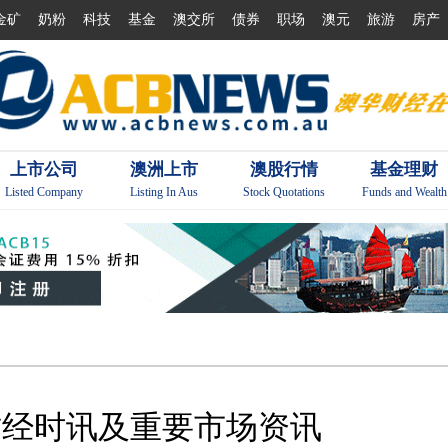
金矿
奶粉
科技
基金
澳交所
债券
职场
澳元
旅游
房产
上市公司
澳洲上市
澳股行情
基金理财
Listed Company
Listing In Aus
Stock Quotations
Funds and Wealth
日财经时讯及重要市场资讯