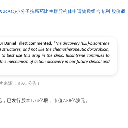
y (ASX:RAC)小分子抗癌药比生群异构体申请物质组合专利 股价飙
片来源：RAC公告）
，已发行股本1.74亿股，市值7.88亿澳元。