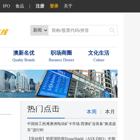
IPO
食品
|
注册
登录
关于
澳新名优
职场商圈
文化生活
Quality Brands
Business District
Culture
热门点击
本周
本月
中国徐工抢滩澳洲电动矿卡市场 西澳矿业装备“换道超
车”进行时
【异动股】明星国防股DroneShield（ASX:DRO）中期