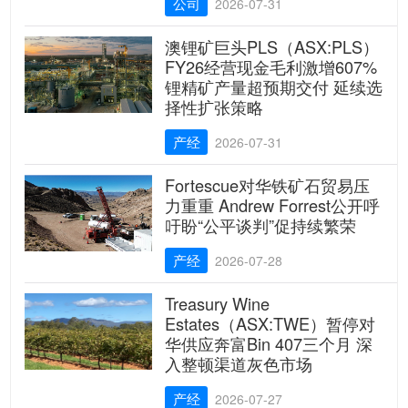
公司
2026-07-31
澳锂矿巨头PLS（ASX:PLS）
FY26经营现金毛利激增607%
锂精矿产量超预期交付 延续选
择性扩张策略
产经
2026-07-31
Fortescue对华铁矿石贸易压
力重重 Andrew Forrest公开呼
吁盼“公平谈判”促持续繁荣
产经
2026-07-28
Treasury Wine
Estates（ASX:TWE）暂停对
华供应奔富Bin 407三个月 深
入整顿渠道灰色市场
产经
2026-07-27