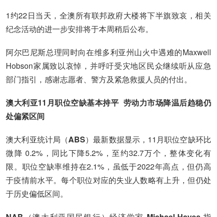
1约22日当天，全澳所有联邦政府大楼将下半旗致哀，相关
纪念活动的进一步安排将于本周稍后公布。
阿尔巴尼斯总理同时向在维多利亚州山火中遇难的Maxwell
Hobson家属致以哀悼，并呼吁受灾地区民众继续听从应急
部门指引，感谢志愿者、警方及紧急救援人员的付出。
澳大利亚11月职位空缺基本持平 劳动力市场降温后趋稳仍
处偏紧区间
澳大利亚统计局（
ABS
）最新数据显示，11月职位空缺环比
微降 0.2%，同比下降5.2%，至约32.7万个，整体变化有
限。职位空缺率维持在2.1%，虽低于2022年高点，但仍高
于疫情前水平。每个职位对应的失业人数略有上升，但仍处
于历史偏低区间。
NAB
（澳大利亚国民银行）经济学家
Michael Hayes
指