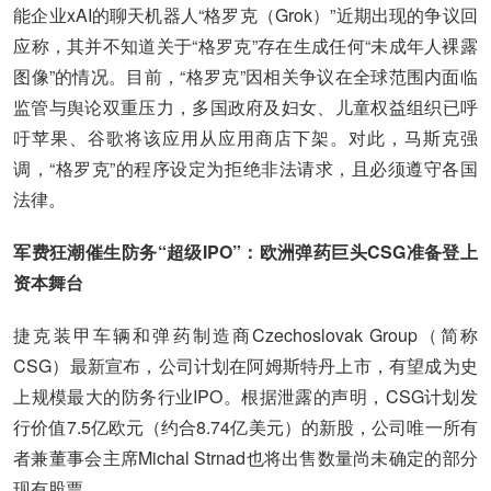
能企业xAI的聊天机器人“格罗克（Grok）”近期出现的争议回
应称，其并不知道关于“格罗克”存在生成任何“未成年人裸露
图像”的情况。目前，“格罗克”因相关争议在全球范围内面临
监管与舆论双重压力，多国政府及妇女、儿童权益组织已呼
吁苹果、谷歌将该应用从应用商店下架。对此，马斯克强
调，“格罗克”的程序设定为拒绝非法请求，且必须遵守各国
法律。
军费狂潮催生防务“超级IPO”：欧洲弹药巨头CSG准备登上
资本舞台
捷克装甲车辆和弹药制造商Czechoslovak Group（简称
CSG）最新宣布，公司计划在阿姆斯特丹上市，有望成为史
上规模最大的防务行业IPO。根据泄露的声明，CSG计划发
行价值7.5亿欧元（约合8.74亿美元）的新股，公司唯一所有
者兼董事会主席Michal Strnad也将出售数量尚未确定的部分
现有股票。