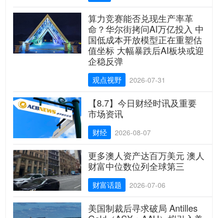
算力竞赛能否兑现生产率革
命？华尔街拷问AI万亿投入 中
国低成本开放模型正在重塑估
值坐标 大幅暴跌后AI板块或迎
企稳反弹
观点视野
2026-07-31
【8.7】今日财经时讯及重要
市场资讯
财经
2026-08-07
更多澳人资产达百万美元 澳人
财富中位数位列全球第三
财富话题
2026-07-06
美国制裁后寻求破局 Antilles