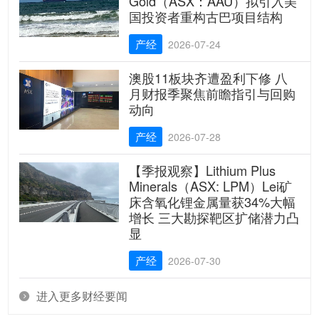
Gold（ASX：AAU）拟引入美
国投资者重构古巴项目结构
产经
2026-07-24
澳股11板块齐遭盈利下修 八
月财报季聚焦前瞻指引与回购
动向
产经
2026-07-28
【季报观察】Lithium Plus
Minerals（ASX: LPM）Lei矿
床含氧化锂金属量获34%大幅
增长 三大勘探靶区扩储潜力凸
显
产经
2026-07-30
进入更多财经要闻
