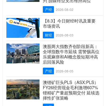
判 脱碳转型支出维持高位
产经
2026-08-02
【8.3】今日财经时讯及重要
市场资讯
财经
2026-08-03
澳股两大指数齐创阶段新高：
全球指数牛市延续 需警惕高位
乐观麻痹和AI概念股短期冲高
后回落风险
产经
2026-08-05
澳锂矿巨头PLS（ASX:PLS）
FY26经营现金毛利激增607%
锂精矿产量超预期交付 延续选
择性扩张策略