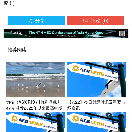
究！
)
分享
评论
(0)


推荐阅读
力拓（ASX:RIO）H1利润飙升
【7.22】今日财经时讯及重要市
47% 派发2022年以来最高中期
场资讯
股息