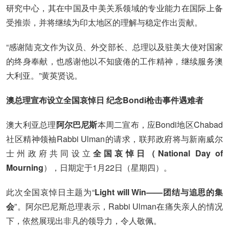
研究中心，其在中国及中美关系领域的专业能力在国际上备
受推崇，并将继续为印太地区的理解与稳定作出贡献。
“感谢陆克文作为议员、外交部长、总理以及驻美大使对国家
的终身奉献，也感谢他以不知疲倦的工作精神，继续服务澳
大利亚。”黄英贤说。
澳总理宣布设立全国哀悼日 纪念Bondi枪击事件遇难者
澳大利亚总理
阿尔巴尼斯
本周二宣布，应Bondi地区Chabad
社区精神领袖Rabbi Ulman的请求，联邦政府将与新南威尔
士州政府共同设立
全国哀悼日（National Day of
Mourning
），日期定于1月22日（星期四）。
此次全国哀悼日主题为“
Light will Win——团结与追思的集
会
”。阿尔巴尼斯总理表示，Rabbi Ulman在痛失亲人的情况
下，依然展现出非凡的领导力，令人敬佩。