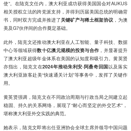
使”。在陆克文任内，澳大利亚成功获得美国国会对AUKUS
相关授权立法的跨党派支持，并得到历届美国总统的明确背
书，同时双方完成并推进了
关键矿产与稀土框架协议
，为澳
美及G7伙伴间的合作奠定基础。
此外，陆克文还推动澳大利亚在人工智能、量子科技、数据
中心等领域获得
数十亿澳元规模的投资与合作
，并显著提升
了澳大利亚超级年金体系在美国的认知度和吸引力。黄英贤
亦指出，陆克文在
2024年推动朱利安·阿桑奇回国
以及落实
澳大利亚旅客赴美“快速通关计划”等事务中，发挥了关键作
用。
黄英贤强调，陆克文在不同政治周期与行政当局之间建立起
稳固、持久的关系网络，展现了“耐心而坚定的外交艺术”，
堪称澳大利亚外交实践的典范。
她表示，陆克文即将出任亚洲协会全球主席并领导中国问题