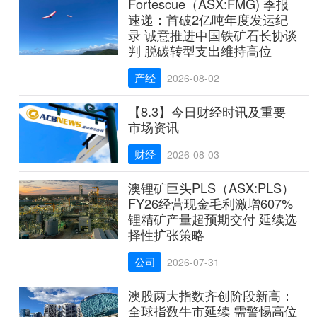
Fortescue（ASX:FMG) 季报
速递：首破2亿吨年度发运纪
录 诚意推进中国铁矿石长协谈
判 脱碳转型支出维持高位
产经
2026-08-02
【8.3】今日财经时讯及重要
市场资讯
财经
2026-08-03
澳锂矿巨头PLS（ASX:PLS）
FY26经营现金毛利激增607%
锂精矿产量超预期交付 延续选
择性扩张策略
公司
2026-07-31
澳股两大指数齐创阶段新高：
全球指数牛市延续 需警惕高位