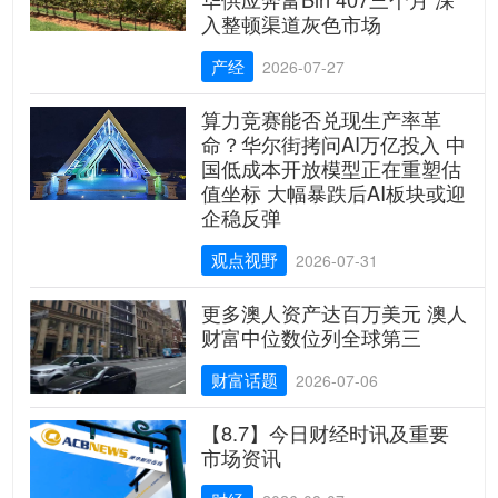
入整顿渠道灰色市场
产经
2026-07-27
算力竞赛能否兑现生产率革
命？华尔街拷问AI万亿投入 中
国低成本开放模型正在重塑估
值坐标 大幅暴跌后AI板块或迎
企稳反弹
观点视野
2026-07-31
更多澳人资产达百万美元 澳人
财富中位数位列全球第三
财富话题
2026-07-06
【8.7】今日财经时讯及重要
市场资讯