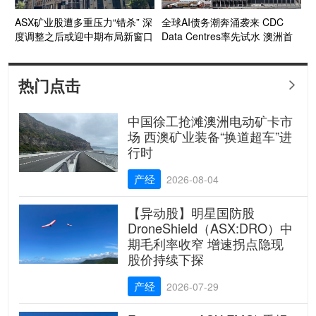
ASX矿业股遭多重压力“错杀” 深
全球AI债务潮奔涌袭来 CDC
度调整之后或迎中期布局新窗口
Data Centres率先试水 澳洲首
个投资级数据中心债券呼之欲出
热门点击

中国徐工抢滩澳洲电动矿卡市
场 西澳矿业装备“换道超车”进
行时
产经
2026-08-04
【异动股】明星国防股
DroneShield（ASX:DRO）中
期毛利率收窄 增速拐点隐现
股价持续下探
产经
2026-07-29