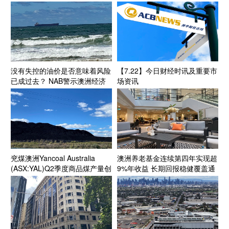
源投资生态
没有失控的油价是否意味着风险
【7.22】今日财经时讯及重要市
已成过去？ NAB警示澳洲经济
场资讯
面临“滚动式”能源成本压力
兖煤澳洲Yancoal Australia
澳洲养老基金连续第四年实现超
(ASX:YAL)Q2季度商品煤产量创
9%年收益 长期回报稳健覆盖通
新高 年产量预计达指导区间上
胀目标
段 Kestrel煤矿收购获FIRB批准
收官在望