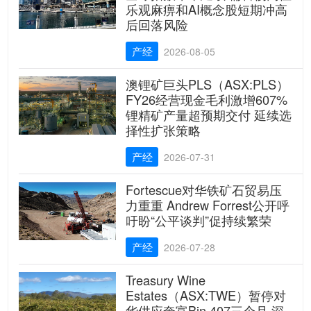
乐观麻痹和AI概念股短期冲高
后回落风险
产经
2026-08-05
澳锂矿巨头PLS（ASX:PLS）
FY26经营现金毛利激增607%
锂精矿产量超预期交付 延续选
择性扩张策略
产经
2026-07-31
Fortescue对华铁矿石贸易压
力重重 Andrew Forrest公开呼
吁盼“公平谈判”促持续繁荣
产经
2026-07-28
Treasury Wine
Estates（ASX:TWE）暂停对
华供应奔富Bin 407三个月 深